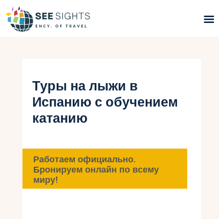
Поиск туров
Горящие туры
Туры на лыжи в
Испанию с обучением
Типы Туров
катанию
Страны
Инфо
Работаем официально.
Бронируем онлайн по всему
Блог
миру!
Контакты