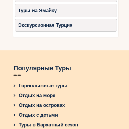
приключения. Так что, если вы хотите испытать
настоящий драйв и насладиться всеми
Туры на Ямайку
прелестями зимнего спорта, туры на лыжи в
Улудаг — это то, что вам нужно. Отправляйтесь
Экскурсионная Турция
в это захватывающее путешествие и откройте
для себя все его потрясающие возможности.
Популярные Туры
Горнолыжные туры
Отдых на море
Отдых на островах
Отдых с детьми
Туры в Бархатный сезон