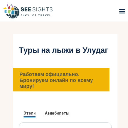
Поиск туров
Горящие туры
Туры на лыжи в Улудаг
Типы Туров
Страны
Работаем официально.
Бронируем онлайн по всему
миру!
Инфо
Блог
Контакты