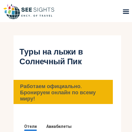
Поиск туров
Горящие туры
Туры на лыжи в
Солнечный Пик
Типы Туров
Страны
Работаем официально.
Инфо
Бронируем онлайн по всему
миру!
Блог
Контакты