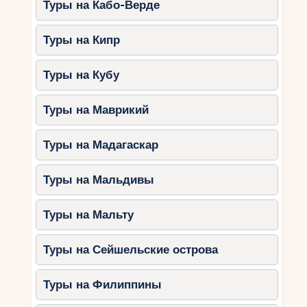
Размышления об этом будут вести нас далеко
Туры на Кабо-Верде
за пределы статей и путеводителей, открывая
новые горизонты познания.
Туры на Кипр
Туры на Кубу
Туры на Маврикий
Туры на Мадагаскар
Туры на Мальдивы
Туры на Мальту
Туры на Сейшельские острова
Туры на Филиппины