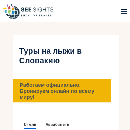
Поиск туров
Горящие туры
Туры на лыжи в
Словакию
Типы Туров
Страны
Работаем официально.
Инфо
Бронируем онлайн по всему
миру!
Блог
Контакты