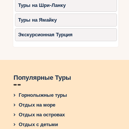
ждать вас на склонах других горных регионов
Туры на Шри-Ланку
мира. Лыжный отдых — это не только спорт, но
и возможность расширить свои горизонты и
Туры на Ямайку
погрузиться в новый мир приключений.
Экскурсионная Турция
Популярные Туры
Горнолыжные туры
Отдых на море
Отдых на островах
Отдых с детьми