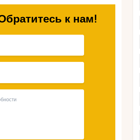
андвалиру обещают незабываемые
рые оставят яркие воспоминания на всю
Обратитесь к нам!
олыжные
Грандвалиру
редлагает множество превосходных
 порадуют даже самых требовательных
десь вы сможете насладиться
зойденными условиями для катания на
тушек по живописным лесам, в