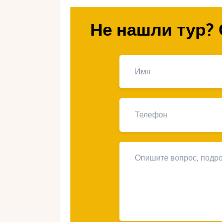
своему вкусу. Туры на лыжи в Гр
впечатления и приключения, кото
Не нашли тур? 
жизнь.
Лучшие горн
маршруты в 
Великая Долина в Грандвалиру п
горнолыжных маршрутов, которые
любителей зимних видов спорта. З
уникальными пейзажами и непрев
лыжах. От крутых склонов до пока