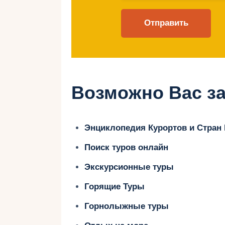
Грандвалиру есть маршруты подхо
опыта.
Независимо от того, являетесь л
здесь найдется что-то для каждого
также предлагает возможность пр
для сноуборда. Будьте готовы исп
Возможно Вас за
незабываемые эмоции на лучших 
Энциклопедия Курортов и Стран
Поиск туров онлайн
Развлечения 
Экскурсионные туры
лыжном курор
Горящие Туры
Горнолыжные туры
Грандвалиру — это не только прек