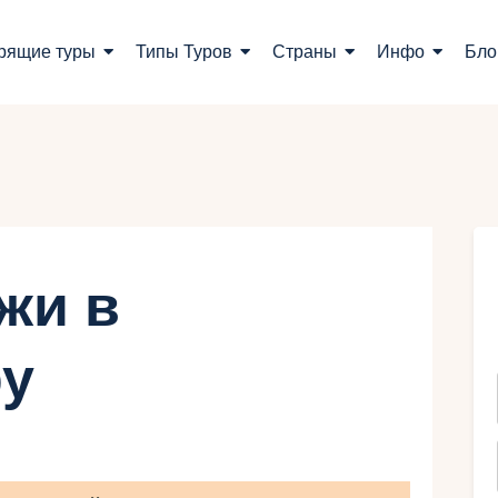
оиск туров
рящие туры
Типы Туров
Страны
Инфо
Бло
орящие туры
ипы Туров
траны
нфо
жи в
лог
ру
онтакты
Укр