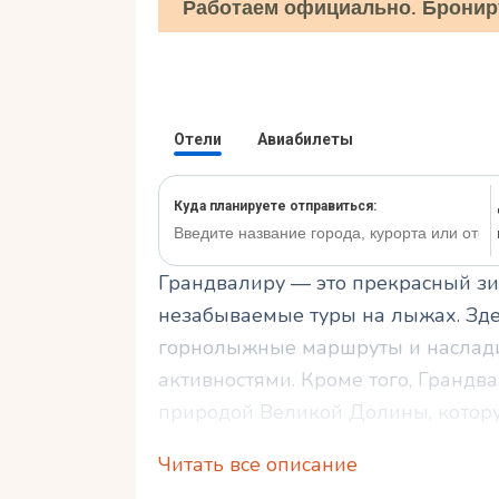
Работаем официально. Бронир
Грандвалиру — это прекрасный зи
незабываемые туры на лыжах. Зде
горнолыжные маршруты и наслад
активностями. Кроме того, Грандв
природой Великой Долины, которую
Читать все описание
Это идеальное место для зимнего 