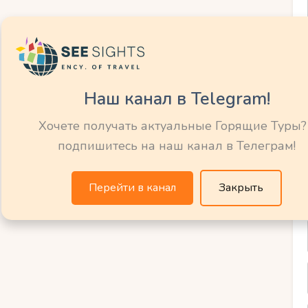
 себя
рироду Великой
Наш канал в Telegram!
Хочете получать актуальные Горящие Туры?
подпишитесь на наш канал в Телеграм!
ндвалиру, вы откроете для себя
ны. Этот уникальный регион поразит вас
Перейти в канал
Закрыть
азнообразием ландшафтов. Здесь вы
нными горными вершинами, покрытыми
ыми долинами, простирающимися на
т трассы будет открывать перед вами
е и душу.