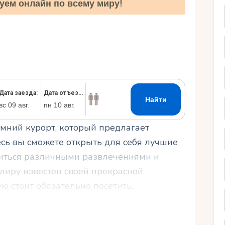
уем онлайн по всему миру!
Ру
мний курорт, который предлагает
сь вы сможете открыть для себя лучшие
иться различными развлечениями и
алиру известен своей прекрасной
 стоит обязательно посетить.
отдыха, где каждый найдет что-то по