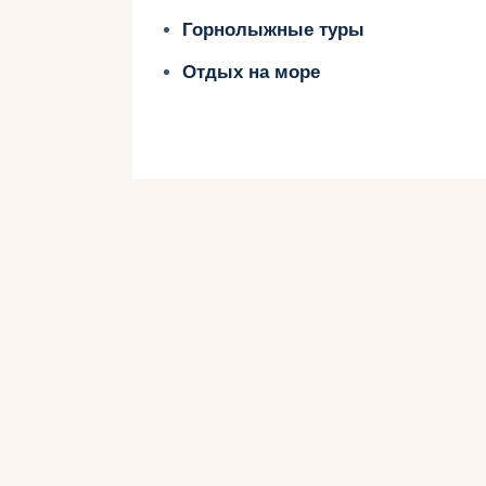
Все это делает Черногорию привл
Горнолыжные туры
лыжных каникул на выходные.
Отдых на море
Изысканные 
курорты Черн
Черногория предлагает широкий 
любителей горных лыж. Здесь мож
зимнего отдыха. Горнолыжные кур
прекрасными трассами, позволяющ
адреналином спуска.