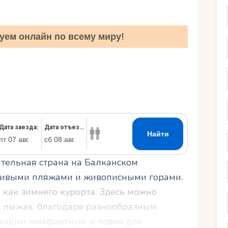
Ру
уем онлайн по всему миру!
ательная страна на Балканском
асивыми пляжами и живописными горами.
е как зимнего курорта. Здесь можно
а лыжах, благодаря разнообразным
ающим комфортные условия для