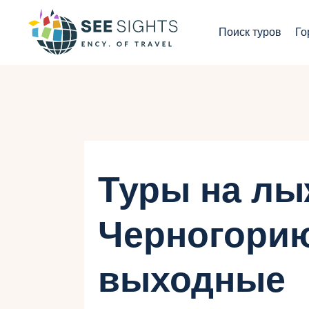
П
Поиск туров
Го
Г
Т
С
И
Туры на лы
Б
Черногорию
К
выходные