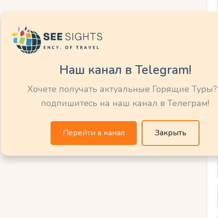
нфраструктурой и комфортными
 удовлетворить потребности даже самых
олепные пейзажи и впечатляющие виды на
рты Черногории, создавая неповторимую
.
Наш канал в Telegram!
, каждый найдет трассы, подходящие
Хочете получать актуальные Горящие Туры?
ы различные сервисы, включая прокат
подпишитесь на наш канал в Телеграм!
уги. Изысканные горнолыжные курорты
емый опыт зимнего отдыха для всех
Перейти в канал
Закрыть
в атмосферу