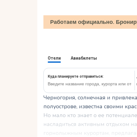
Работаем официально. Бронир
Черногория, солнечная и привлек
полуострове, известна своими кр
Но мало кто знает о ее потенциал
насладиться активным отдыхом н
горнолыжным курортам, предлаг