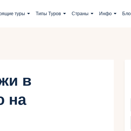
оиск туров
рящие туры
Типы Туров
Страны
Инфо
Бло
орящие туры
ипы Туров
траны
нфо
жи в
лог
 на
онтакты
Укр