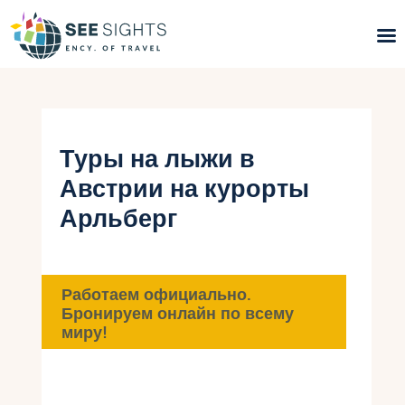
Поиск туров
Горящие туры
Туры на лыжи в
Австрии на курорты
Типы Туров
Арльберг
Страны
Инфо
Работаем официально.
Бронируем онлайн по всему
Блог
миру!
Контакты