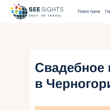
П
Поиск туров
Го
Г
Т
С
И
Свадебное 
Б
в Черного
К