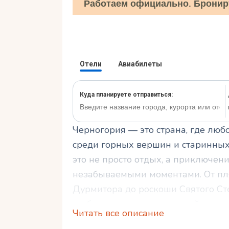
Работаем официально. Бронир
Черногория — это страна, где люб
среди горных вершин и старинных
это не просто отдых, а приключен
незабываемыми моментами. От пля
Дурмитора до роскоши Святого Ст
чтобы сделать ваш медовый месяц 
Читать все описание
как спланировать свадебное путеш