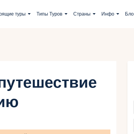
оиск туров
рящие туры
Типы Туров
Страны
Инфо
Бло
орящие туры
ипы Туров
траны
нфо
путешествие
лог
рию
онтакты
Укр