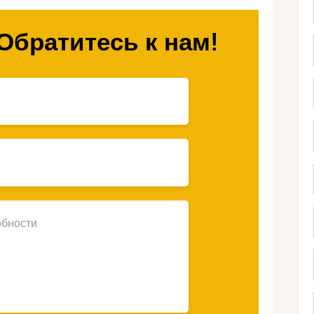
ны в евро) и как превратить его в сказку.
Обратитесь к нам!
для медового месяца?
с красоты и доступности. Здесь есть
атая история и уютные уголки для двоих.
 исследовать горы или гулять по
ределах одной маленькой страны. Для
 нужна, перелёт из Москвы занимает три
ли Греции.
ию — это шанс уйти от суеты,
оздать воспоминания, которые останутся
анты на любой вкус: от бюджетного