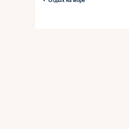
Отдых на море
Основные статьи р
Свадебное путешествие включает н
стоимость:
Перелёт
Проживание
Питание
Транспорт
Развлечения и экскурсии
Церемония (если планируется)
Разберём каждый пункт в евро.