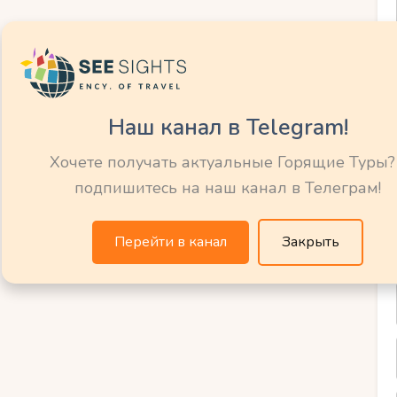
бережье) и Подгорица (горы). Цены на
стороны:
Наш канал в Telegram!
00 евро.
Хочете получать актуальные Горящие Туры?
подпишитесь на наш канал в Телеграм!
от 600 до 800 евро.
Перейти в канал
Закрыть
неделю на двоих):
 Уютные студии с кухней и видом.
 евро. Например, Hotel Palma в Тивате.