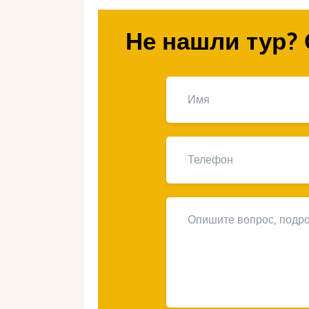
посетить, сколько это стоит (все це
Погрузимся в мир романтики.
Не нашли тур? 
Почему Черногория 
Черногория — это идеальный балан
лазурное море, мягкий климат, бог
Вы можете наслаждаться пляжами,
средневековым улочкам — всё в п
россиян это ещё и удобно: виза не
часа, а цены ниже, чем в Италии и
Свадебное путешествие в Черногор
сосредоточиться друг на друге и с
навсегда. Страна предлагает вари