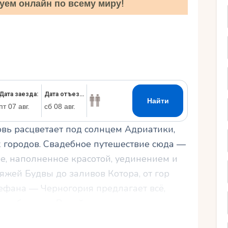
уем онлайн по всему миру!
Ру
овь расцветает под солнцем Адриатики,
 городов. Свадебное путешествие сюда —
ие, наполненное красотой, уединением и
жей Будвы до заливов Котора, от гор
ефана — Черногория предлагает всё,
особенным. В этой статье мы расскажем,
ествие в Черногорию, какие места