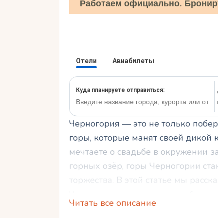
Работаем официально. Бронир
Черногория — это не только побе
горы, которые манят своей дикой 
мечтаете о свадьбе в окружении з
горных озёр, горы Черногории ст
торжества. В этой статье мы расск
Черногории, какие места выбрать, с
Читать все описание
сделать этот день незабываемым. 