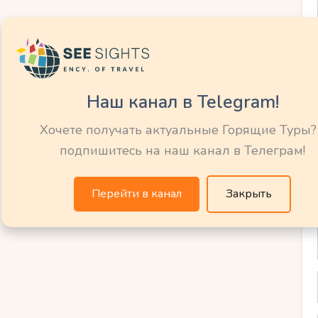
оло Вирпазара)
жено горами. Церемония на берегу или
 пеликаны добавят романтики.
Наш канал в Telegram!
ая гора
Хочете получать актуальные Горящие Туры?
подпишитесь на наш канал в Телеграм!
ис тишины. Аренда поляны — от 200 евро.
тик.
Перейти в канал
Закрыть
й для смелых пар. Аренда площадки — от
о.