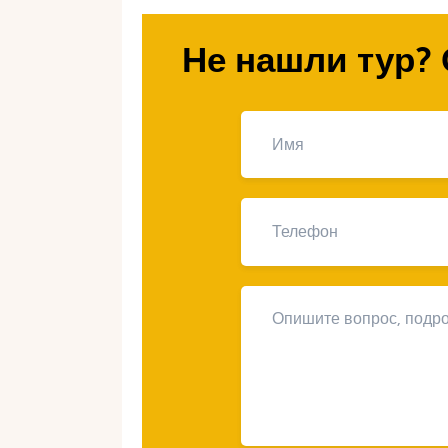
Почему горы Черно
Не нашли тур? 
Горы занимают большую часть Черн
суровых пиков Дурмитора до мягк
кристально чистые озёра, густые 
захватывает дух. В отличие от шу
тишину, уединение и связь с прир
вечной любви.
Черногория привлекает доступност
занимает три часа, а цены остают
Австрии. Свадьба в горах Черного
создать нечто уникальное, окруж