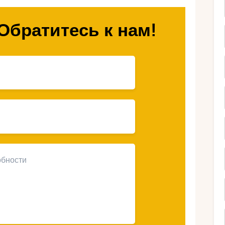
гории?
Обратитесь к нам!
огории, и их разнообразие поражает: от
их холмов Ловчена. Здесь вы найдёте
леса и панорамные виды, от которых
много побережья, горы предлагают
одой — идеальные условия для клятв в
ью: россиянам не нужна виза, перелёт
ся ниже, чем в Альпах Швейцарии или
рии — это возможность уйти от суеты и
ённое природной мощью.