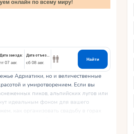
уем онлайн по всему миру!
Ру
режье Адриатики, но и величественные
красотой и умиротворением. Если вы
аснеженных пиков, альпийских лугов или
анут идеальным фоном для вашего
ажем, как организовать свадьбу в горах
колько это стоит (все цены в евро) и как
Погрузимся в мир горной романтики.