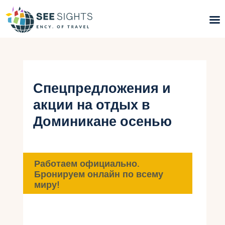
Поиск туров
Горящие туры
Спецпредложения и
акции на отдых в
Типы Туров
Доминикане осенью
Страны
Инфо
Работаем официально.
Бронируем онлайн по всему
Блог
миру!
Контакты