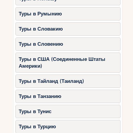
отправляют информацию о скидках и акциях
своим подписчикам.
Туры в Румынию
Лучшие направления для
осеннего отдыха
Туры в Словакию
1. Пунта-Кана
Туры в Словению
Это самый популярный курорт Доминиканы,
предлагающий большой выбор отелей с
Туры в США (Соединенные Штаты
системой «всё включено».
Америки)
Особенности:
Белоснежные пляжи,
Туры в Тайланд (Таиланд)
коралловые рифы, развлечения для
всей семьи.
Туры в Танзанию
Акции:
Скидки до 40% на отели и
экскурсии.
Туры в Тунис
2. Самана
Туры в Турцию
Полуостров Самана привлекает любителей