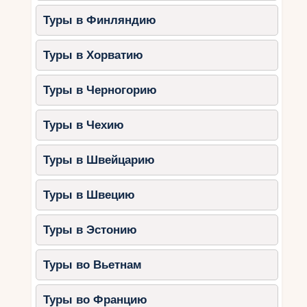
природы и уединённого отдыха.
Туры в Финляндию
Особенности:
Водопад Эль-Лимон,
национальный парк Лос-Айтисес,
Туры в Хорватию
тихие пляжи.
Акции:
Сниженные цены на эко-отели
Туры в Черногорию
и экскурсии.
3. Пуэрто-Плата
Туры в Чехию
На северном побережье можно найти как
Туры в Швейцарию
бюджетные отели, так и роскошные курорты.
Особенности:
Канатная дорога,
Туры в Швецию
водопады Дамахагуа, пляжи с
золотистым песком.
Туры в Эстонию
Акции:
Пакеты «проживание +
экскурсии» со скидками.
Туры во Вьетнам
4. Ла-Романа
Туры во Францию