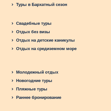
провести время вместе – это просто
Туры в Бархатный сезон
наслаждаться природой и красотой
окружающего мира? Подумайте об этом и
решите сами!
Свадебные туры
Отдых без визы
Отдых на детские каникулы
Отдых на средиземном море
Молодежный отдых
Новогодние туры
Пляжные туры
Раннее бронирование