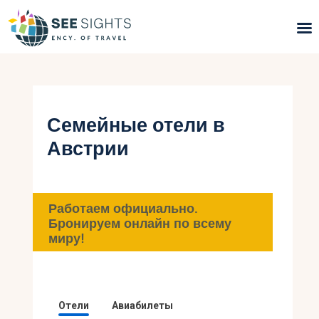
Поиск туров
Горящие туры
Семейные отели в
Австрии
Типы Туров
Страны
Работаем официально.
Инфо
Бронируем онлайн по всему
миру!
Блог
Контакты