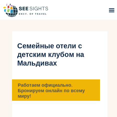
Поиск туров
Горящие туры
Семейные отели с
детским клубом на
Типы Туров
Мальдивах
Страны
Инфо
Работаем официально.
Бронируем онлайн по всему
Блог
миру!
Контакты