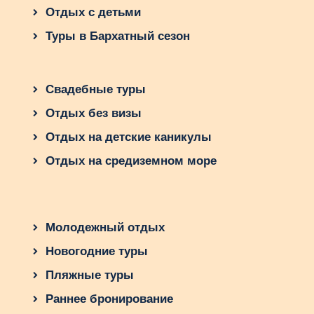
Мальдивы — лучший выбор. Отправляйтесь в
Отдых с детьми
этот райский уголок и откройте новые
горизонты для вашей семьи!
Туры в Бархатный сезон
Свадебные туры
Отдых без визы
Отдых на детские каникулы
Отдых на средиземном море
Молодежный отдых
Новогодние туры
Пляжные туры
Раннее бронирование