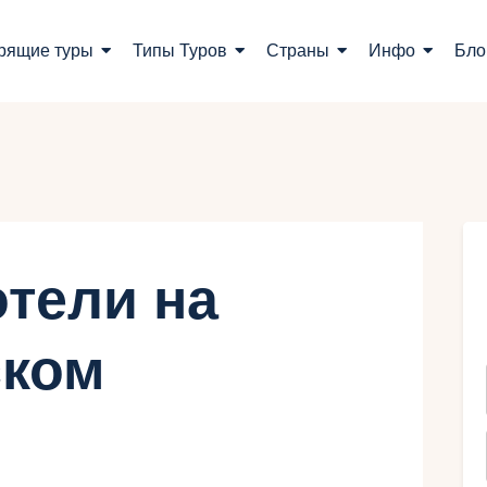
оиск туров
рящие туры
Типы Туров
Страны
Инфо
Бло
орящие туры
ипы Туров
траны
нфо
тели на
лог
ском
онтакты
Укр