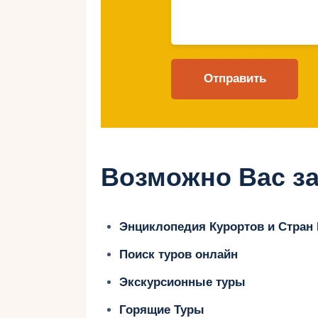
Лучшие семейны
Адриатическом 
1. Valamar Tamaris R
Этот комплекс предлагает разно
Возможно Вас за
условия для семейного отдыха.
Особенности:
Энциклопедия Курортов и Стран
Поиск туров онлайн
Просторные семейные номера и
Экскурсионные туры
Детские клубы для разных возр
Горящие Туры
Бассейны с водными горками.