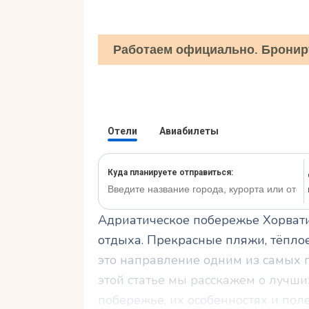
Работаем официально. Бронир
Адриатическое побережье Хорвати
отдыха. Прекрасные пляжи, тёпло
это направление одним из самых п
этой статье мы расскажем о лучш
побережье, их особенностях и пол