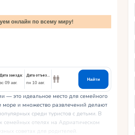
Ру
уем онлайн по всему миру!
и — это идеальное место для семейного
е море и множество развлечений делают
опулярных среди туристов с детьми. В
их семейных отелях на Адриатическом
езных советах для родителей.