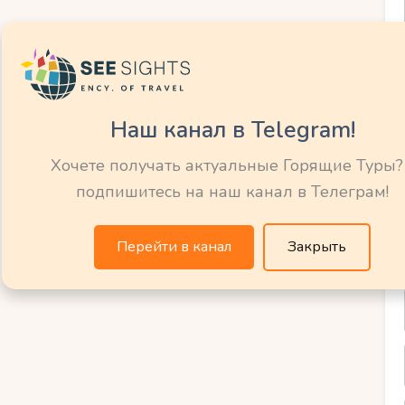
малышей.
ортивные игры.
Наш канал в Telegram!
ерние шоу.
Хочете получать актуальные Горящие Туры?
подпишитесь на наш канал в Телеграм!
ily Hotel Diadora (Задар)
Перейти в канал
Закрыть
ные условия для отдыха с детьми.
й.