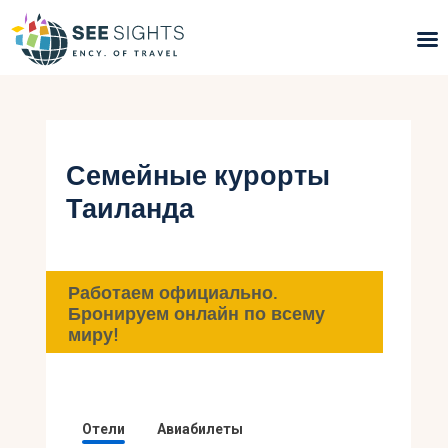
Поиск туров
Горящие туры
Семейные курорты
Таиланда
Типы Туров
Страны
Работаем официально.
Инфо
Бронируем онлайн по всему
миру!
Блог
Контакты