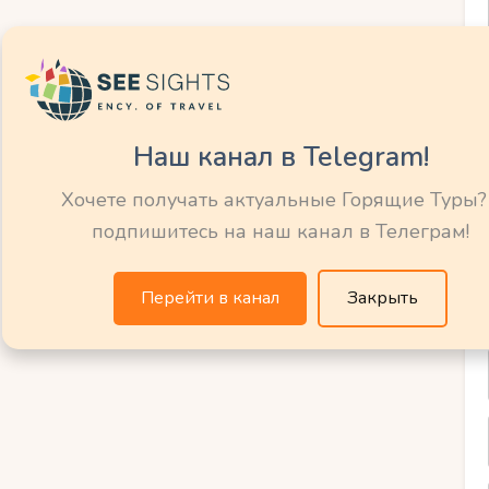
питце в Баварии, который предлагает
х уровней подготовки, а также отличную
ыха. Кроме того, на горных курортах
Наш канал в Telegram!
ния для всей семьи, такие как катание
х и возможность посетить местные
Хочете получать актуальные Горящие Туры?
подпишитесь на наш канал в Телеграм!
Перейти в канал
Закрыть
отрясающую
льтуру горных
мании