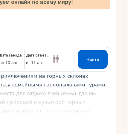
уем онлайн по всему миру!
Ру
приключениям на горных склонах
иться семейными горнолыжными турами.
места для отдыха всей семьи, где вы
й природой и культурой горных
озрастов ждут вас на горнолыжных