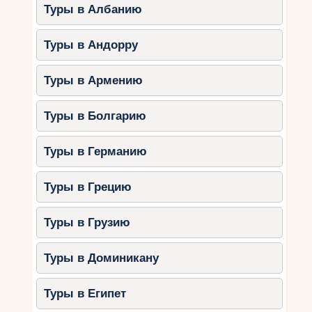
Туры в Албанию
Чем заняться?
Арендовать яхту и отправиться на
Туры в Андорру
острова Пхи-Пхи.
Посетить роскошный спа-центр
Туры в Армению
Banyan Tree Spa.
Устроить романтический ужин в
Туры в Болгарию
ресторане с видом на море (The
Shore at Katathani).
Туры в Германию
2. Самуи – остров для
Туры в Грецию
романтического отдыха
Самуи славится своими виллами, пляжами с
Туры в Грузию
белым песком и уединённой атмосферой.
Туры в Доминикану
Лучшие элитные отели Самуи:
Four Seasons Resort Koh Samui
–
Туры в Египет
роскошные виллы с видом на залив.