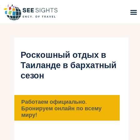
Поиск туров
Горящие туры
Роскошный отдых в
Таиланде в бархатный
Типы Туров
сезон
Страны
Инфо
Работаем официально.
Бронируем онлайн по всему
Блог
миру!
Контакты