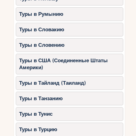
центрах.
Туры в Румынию
Посещение термальных источников и
знаменитого Изумрудного озера.
Туры в Словакию
4. Бангкок – столица роскоши и
гастрономии
Туры в Словению
Бангкок предлагает идеальный баланс между
Туры в США (Соединенные Штаты
современным комфортом и тайской культурой.
Америки)
Лучшие элитные отели Бангкока:
Туры в Тайланд (Таиланд)
Mandarin Oriental Bangkok
– один
из самых известных отелей в мире.
Туры в Танзанию
The Peninsula Bangkok
– люксовый
сервис и панорамные виды на реку
Чао Прайя.
Туры в Тунис
Waldorf Astoria Bangkok
–
сочетание современного дизайна и
Туры в Турцию