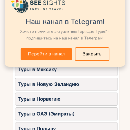
эксклюзивный отдых вдали от шумных
Туры в Кению
курортов.
Наш канал в Telegram!
Лучшие отели Краби:
Туры в Китай
Хочете получать актуальные Горящие Туры? -
Rayavadee Resort
– отель среди
подпишитесь на наш канал в Телеграм!
Туры в Латвию
тропического леса с видами на скалы
и море.
Перейти в канал
Закрыть
Туры в Марокко
Phulay Bay, a Ritz-Carlton Reserve
–
пятизвёздочный отель с частными
Туры в Мексику
виллами.
Banyan Tree Krabi
– идеальное
Туры в Новую Зеландию
место для отдыха в полном
уединении.
Туры в Норвегию
Чем заняться?
Экскурсия на частной лодке по
Туры в ОАЭ (Эмираты)
островам Хонг.
Туры в Польшу
Медитация и занятия йогой в спа-