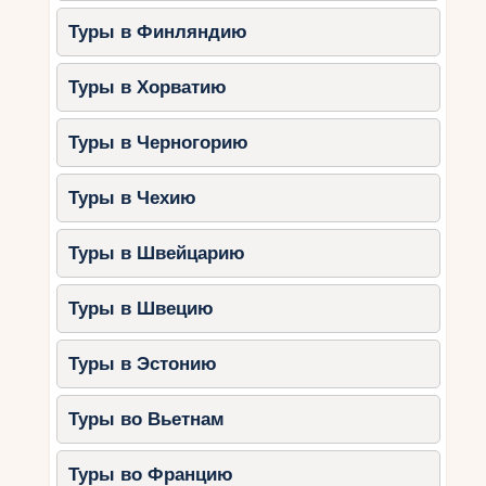
высокого уровня комфорта.
Туры в Финляндию
Чем заняться?
Ужин в ресторане Michelin (Gaggan,
Туры в Хорватию
Le Normandie, Sühring).
Покупки в Siam Paragon и других
Туры в Черногорию
премиальных торговых центрах.
Вертолётный тур над Бангкоком и
Туры в Чехию
рекой Чао Прайя.
Туры в Швейцарию
Советы для организации
роскошного отдыха в
Туры в Швецию
Таиланде
Туры в Эстонию
Бронируйте отели заранее
– многие
люксовые отели предлагают скидки
Туры во Вьетнам
на раннее бронирование.
Выбирайте виллы и частные
Туры во Францию
курорты
– это обеспечит