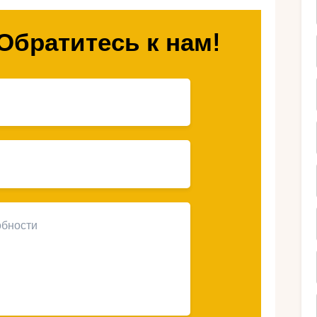
Обратитесь к нам!
лярных развлечений в ОАЭ. Они
ый отдых для всей семьи.
-Даби)
оны для малышей, ленивая река и
с безопасными горками и водяными пушками.
 подходит для семейного отдыха.
 (Дубай)