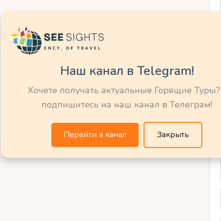
 Cartoon Junction и Bedrock.
ми как Багз Банни и Скуби-Ду.
 аттракционы.
Наш канал в Telegram!
ture (Дубай)
Хочете получать актуальные Горящие Туры?
подпишитесь на наш канал в Телеграм!
парк в мире.
 Valley.
Перейти в канал
Закрыть
вательные центры
ыл не только весёлым, но и