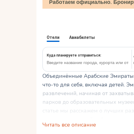
Работаем официально. Бронир
Объединённые Арабские Эмираты (
что-то для себя, включая детей. 
развлечений, начиная от захваты
парков до образовательных музее
статье мы расскажем о лучших раз
сделают ваш семейный отдых нез
Читать все описание