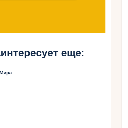
отель Burj Al Arab.
водяными пушками и мини-горками для детей.
и для всей семьи.
интересует еще:
rk (Дубай)
 Мира
lm.
 безопасными аттракционами.
ляет детям узнать больше о морских