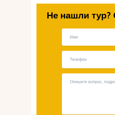
Аквапарки
Не нашли тур? 
Аквапарки — одно из самых попу
обеспечивают весёлый и прохладн
Yas Waterworld (Абу
Более 40 аттракционов, включая з
экстремальные горки.
Детская зона Splashers Play Area 
Волновой бассейн Amwaj идеально
Wild Wadi Waterpark