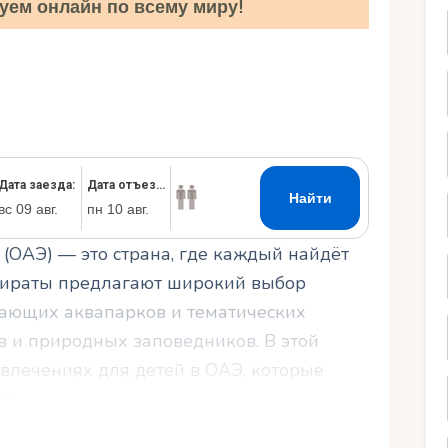
уем онлайн по всему миру!
Ру
ОАЭ) — это страна, где каждый найдёт
Эмираты предлагают широкий выбор
вающих аквапарков и тематических
в и природных заповедников. В этой
влечениях для детей в ОАЭ, которые
абываемым.