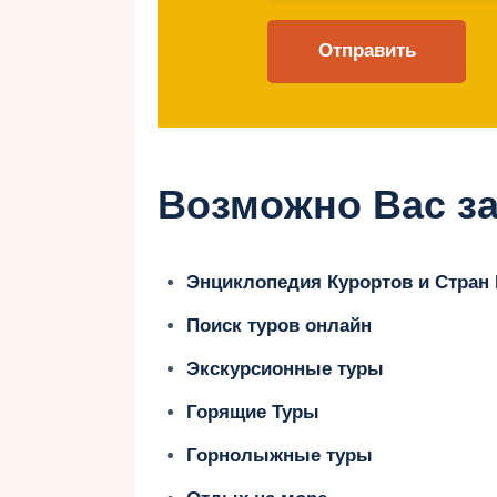
Тематический аквапарк с видами на 
Juha’s Dhow and Lagoon — зона с 
Бассейн с искусственными волнам
Возможно Вас за
Aquaventure Waterpa
Энциклопедия Курортов и Стран
Расположен в отеле Atlantis The Pa
Поиск туров онлайн
Специальные зоны для малышей с
Экскурсионные туры
Аквариум The Lost Chambers позво
Горящие Туры
обитателях.
Горнолыжные туры