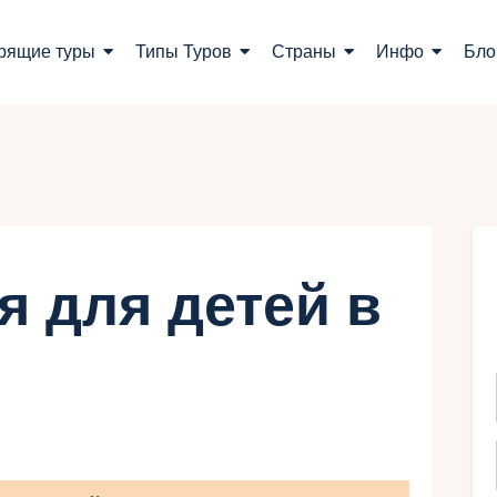
оиск туров
рящие туры
Типы Туров
Страны
Инфо
Бло
орящие туры
ипы Туров
траны
нфо
я для детей в
лог
онтакты
Укр