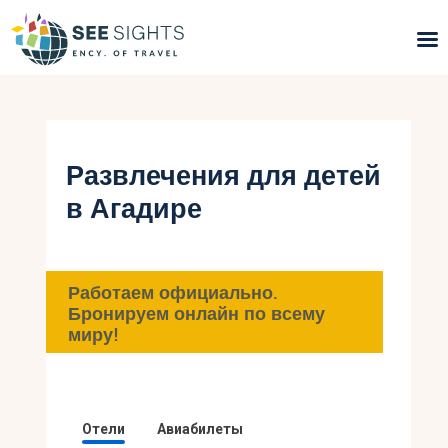
Поиск туров
Горящие туры
Развлечения для детей
в Агадире
Типы Туров
Страны
Работаем официально.
Инфо
Бронируем онлайн по всему
миру!
Блог
Контакты