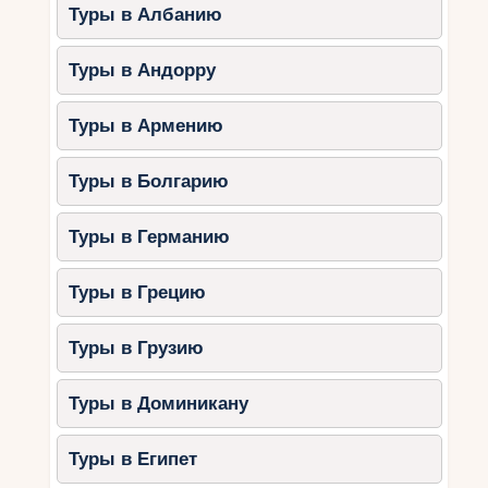
Туры в Албанию
Водопад Скрадински Бук.
Озеро Висовац с францисканским
Туры в Андорру
монастырём на острове.
Старинные мельницы и
Туры в Армению
этнографические экспонаты.
Чем заняться с детьми:
Туры в Болгарию
Купаться в разрешённых зонах.
Туры в Германию
Исследовать деревянные мостики
и тропы.
Туры в Грецию
Посетить музей в мельнице.
Туры в Грузию
3. Архипелаг Бриони
Бриони — это группа островов, сочетающая
Туры в Доминикану
природную красоту и исторические
достопримечательности.
Туры в Египет
Что посмотреть: