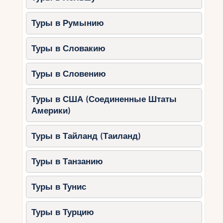
Что посмотреть:
Солёные озёра Велики и Мали.
Туры в Румынию
Монастырь на острове Святой
Марии.
Туры в Словакию
Пешеходные и велосипедные
маршруты.
Туры в Словению
Чем заняться с детьми:
Туры в США (Соединенные Штаты
Кататься на лодке.
Америки)
Купаться в озёрах.
Организовывать пикники.
Туры в Тайланд (Таиланд)
Полезные советы для
Туры в Танзанию
родителей
Туры в Тунис
Планируйте заранее.
Изучите
маршруты и выберите подходящие
для возраста детей.
Туры в Турцию