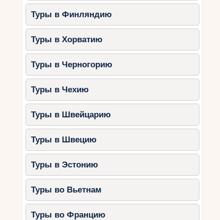
Одевайтесь удобно.
Возьмите
удобную обувь, головные уборы и
Туры в Финляндию
солнцезащитные средства.
Туры в Хорватию
Берите с собой всё необходимое.
Вода, лёгкие перекусы, аптечка и
дождевики пригодятся.
Туры в Черногорию
Учитывайте погоду.
Летом
посещайте парки утром или вечером,
Туры в Чехию
чтобы избежать жары.
Делайте остановки.
Позвольте детям
Туры в Швейцарию
отдыхать и наслаждаться
окружающей природой.
Туры в Швецию
Где остановиться рядом с
Туры в Эстонию
природными
достопримечательностями?
Туры во Вьетнам
Плитвицкие озёра:
Туры во Францию