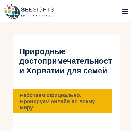
Поиск туров
Горящие туры
Природные
достопримечательност
Типы Туров
и Хорватии для семей
Страны
Инфо
Работаем официально.
Бронируем онлайн по всему
Блог
миру!
Контакты