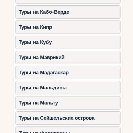
Hotel Jezero — семейные номера и
ресторан.
Туры на Кабо-Верде
Ethno Houses Plitvica Selo —
уютные домики и игровая
Туры на Кипр
площадка.
Крка:
Туры на Кубу
Guest House Ankora — просторные
номера и аренда велосипедов.
Туры на Маврикий
Villa Roza — бассейн и зона отдыха.
Туры на Мадагаскар
Бриони:
Brijuni Hotel — комфортное
Туры на Мальдивы
размещение на острове.
Apartments Ivica — семейные
Туры на Мальту
апартаменты.
Туры на Сейшельские острова
Природные достопримечательности Хорватии
предлагают уникальные возможности для
семейного отдыха. Плитвицкие озёра, Крка,