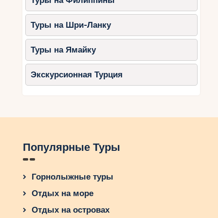
Туры на Филиппины
Бриони, Пакленица и Млет — это места, где
дети смогут насладиться природой, узнать что-
Туры на Шри-Ланку
то новое и провести время активно.
Планируйте свои путешествия заранее,
Туры на Ямайку
выбирайте лучшие маршруты и наслаждайтесь
незабываемыми моментами в окружении
Экскурсионная Турция
природной красоты!
Популярные Туры
Горнолыжные туры
Отдых на море
Отдых на островах