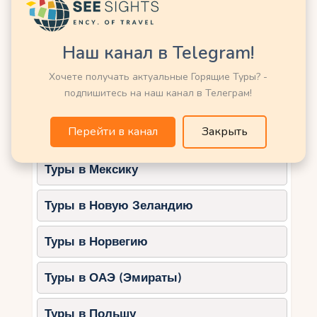
привлекает любителей активного отдыха.
Туры в Кению
Что посмотреть:
Наш канал в Telegram!
Узкие каньоны и пещеры.
Туры в Китай
Хочете получать актуальные Горящие Туры? -
Лёгкие маршруты для семейных
подпишитесь на наш канал в Телеграм!
прогулок.
Туры в Латвию
Выставки о геологии и природе
Перейти в канал
Закрыть
региона.
Туры в Марокко
Чем заняться с детьми:
Туры в Мексику
Изучать пещеры.
Фотографировать каньоны.
Туры в Новую Зеландию
Пикники в зонах отдыха.
Туры в Норвегию
5. Остров Млет
Национальный парк Млет — это рай для тех,
Туры в ОАЭ (Эмираты)
кто ищет спокойствия и единения с природой.
Туры в Польшу