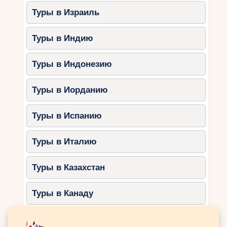
Туры в Израиль
Сафари-парк с экзотическими
животными.
Туры в Индию
Римские руины и древние виллы.
Велосипедные маршруты по
Туры в Индонезию
острову.
Чем заняться с детьми:
Туры в Иорданию
Наблюдать за животными в
сафари-парке.
Туры в Испанию
Участвовать в экскурсиях по
археологическим местам.
Туры в Италию
Прокатиться на велосипеде или
электромобиле.
Туры в Казахстан
4. Национальный парк
Туры в Канаду
Пакленица
Туры в Катар
Этот парк расположен в горной местности и