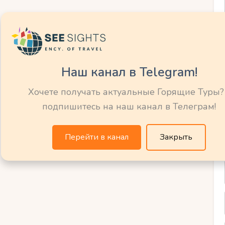
а.
дными видами спорта.
Наш канал в Telegram!
Хочете получать актуальные Горящие Туры?
вописное место в центре
подпишитесь на наш канал в Телеграм!
Перейти в канал
Закрыть
лощади города и отличается красивыми
улок.