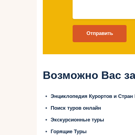
Преимущества отдыха в бархатны
Отсутствие изнуряющей летней жа
Меньшее количество туристов, что
Более доступные цены на отели и 
Удобные условия для экскурсий и 
Возможно Вас за
Лучшие пляжи Н
осенью
Энциклопедия Курортов и Стран
Поиск туров онлайн
1. Sironit Beach – 
Экскурсионные туры
Горящие Туры