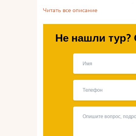
температура воздуха становится бо
Читать все описание
а туристический поток значительно
почему стоит посетить Нетанию ос
развлечения доступны в этот пери
Не нашли тур? 
Почему стоит по
бархатный сезон
Осень в Нетании – это время комф
воздуха в сентябре составляет +28°
+22°C. Вода в Средиземном море о
+24°C. Эти условия идеально подх
прогулок.