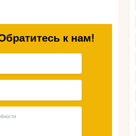
лее мягкой, вода в море остается теплой,
 снижается. В этой статье мы расскажем,
енью, какие пляжи самые лучшие и какие
од.
Обратитесь к нам!
ехать в Нетанию в
?
ортного отдыха. Средняя температура
C, в октябре – около +25°C, а в ноябре –
стается теплой даже в ноябре, достигая
одят для купания, загара и активных