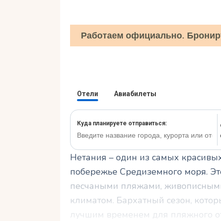
Работаем официально. Бронир
Нетания – один из самых красивы
побережье Средиземного моря. Эт
песчаными пляжами, живописны
климатом. Бархатный сезон, которы
лучшим временем для пляжного от