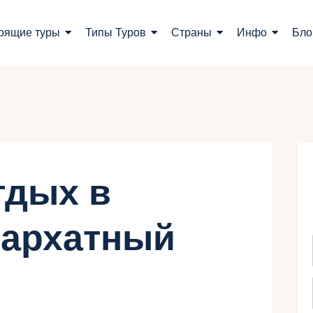
оиск туров
рящие туры
Типы Туров
Страны
Инфо
Бло
орящие туры
ипы Туров
траны
нфо
тдых в
лог
бархатный
онтакты
Укр