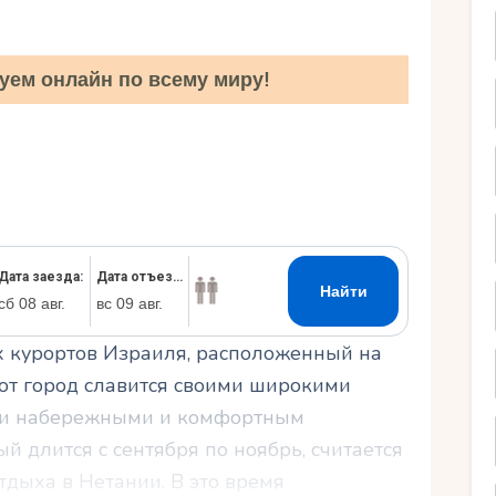
Ру
уем онлайн по всему миру!
х курортов Израиля, расположенный на
от город славится своими широкими
ми набережными и комфортным
й длится с сентября по ноябрь, считается
дыха в Нетании. В это время