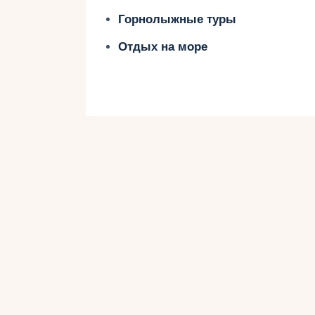
Этот пляж является одним из самы
Горнолыжные туры
необходимая инфраструктура: душе
Отдых на море
Чем он хорош?
Чистый песок и удобный вход в во
Близость к центру города.
Хорошие условия для семейного о
2. Poleg Beach – д
Этот пляж находится в южной част
атмосферой.
Преимущества: