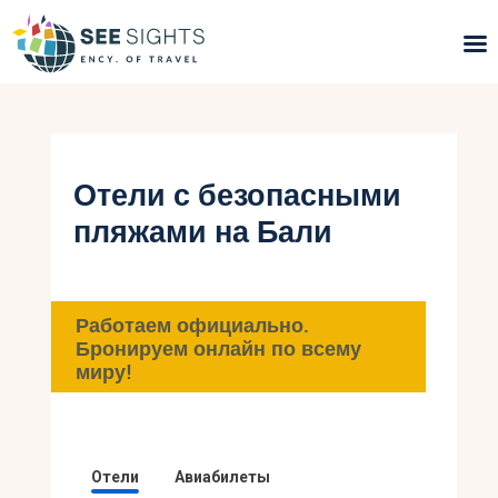
Поиск туров
Горящие туры
Отели с безопасными
пляжами на Бали
Типы Туров
Страны
Работаем официально.
Инфо
Бронируем онлайн по всему
миру!
Блог
Контакты