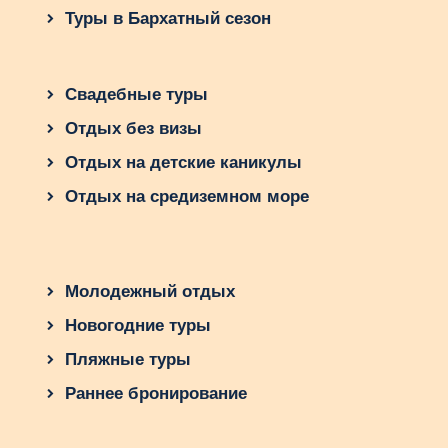
острова. Однако, помимо безопасности, есть
Туры в Бархатный сезон
много других факторов, которые следует учесть
при выборе отеля. Например, расположение,
качество обслуживания и соответствие вашим
Свадебные туры
потребностям. Перед бронированием отеля на
Бали, рекомендуется провести тщательный
Отдых без визы
анализ всех этих аспектов, чтобы ваш отдых
Отдых на детские каникулы
был максимально приятным и комфортным.
Отдых на средиземном море
Молодежный отдых
Новогодние туры
Пляжные туры
Раннее бронирование