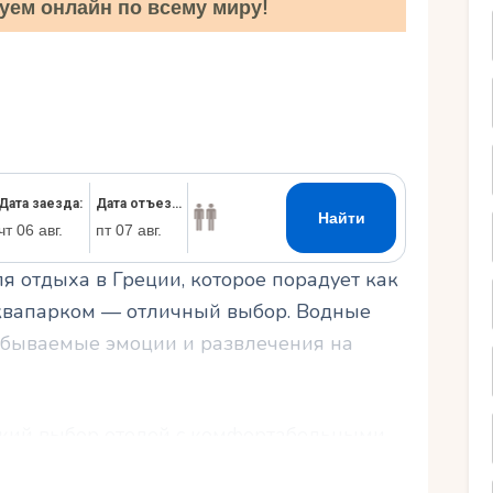
уем онлайн по всему миру!
Ру
я отдыха в Греции, которое порадует как
с аквапарком — отличный выбор. Водные
абываемые эмоции и развлечения на
кий выбор отелей с комфортабельными
арками. Но как найти идеальное место