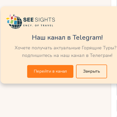
й аквапарк вы выберете, вы можете быть
аслаждаться яркими и захватывающими
о отпуска.
Наш канал в Telegram!
Хочете получать актуальные Горящие Туры?
еальное место
подпишитесь на наш канал в Телеграм!
 моря с
Перейти в канал
Закрыть
ми?
есто для отдыха у моря с развлечениями,
факторов. Во-первых, стоит обратить
или других развлекательных комплексов