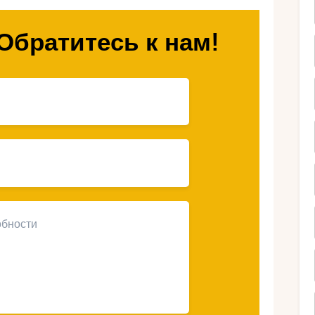
и? В этой статье мы расскажем о лучших
еции и поможем вам сделать правильный
Обратитесь к нам!
 выбрать отель
рками для вашей
ное место для отдыха всей семьи. Во-
азвлечения и активности для детей всех