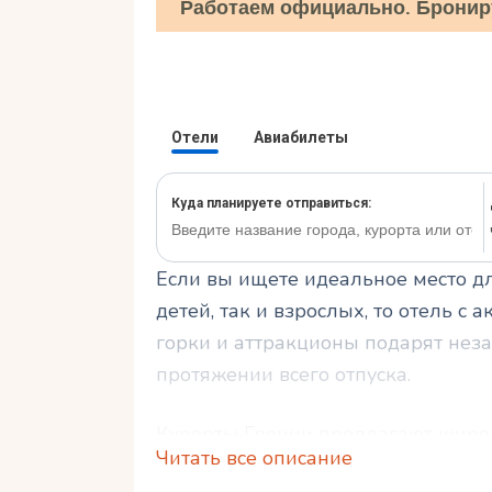
Работаем официально. Бронир
Если вы ищете идеальное место дл
детей, так и взрослых, то отель 
горки и аттракционы подарят нез
протяжении всего отпуска.
Курорты Греции предлагают широ
Читать все описание
номерами и разнообразными аквап