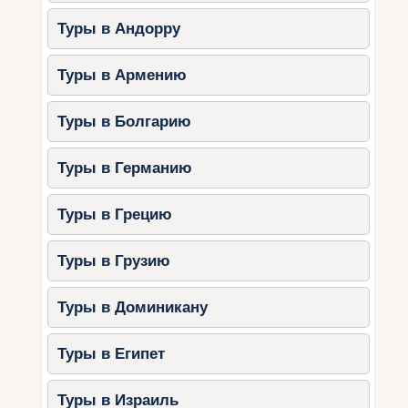
(Солнечный Берег)
Туры в Андорру
Этот отель славится своим большим
аквапарком, который включён в стоимость
Туры в Армению
проживания.
Туры в Болгарию
Особенности:
Широкий выбор горок: от
Туры в Германию
экстремальных до детских.
Зоны для малышей с безопасными
Туры в Грецию
аттракционами.
Бассейны с шезлонгами и бар у
Туры в Грузию
бассейна.
Специальные программы для детей и
Туры в Доминикану
взрослых.
Туры в Египет
Почему выбрать:
Отель предлагает отличное
сочетание комфорта, развлечений и высокого
уровня сервиса.
Туры в Израиль