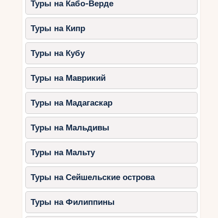
Туры на Кабо-Верде
Берите с собой всё необходимое.
Не забудьте солнцезащитные
Туры на Кипр
средства, купальные принадлежности
и шапочки для плавания.
Туры на Кубу
Преимущества отдыха в
Туры на Маврикий
отелях с аквапарками
Разнообразие активностей.
Водные
Туры на Мадагаскар
горки, бассейны и игровые зоны
делают отдых насыщенным.
Туры на Мальдивы
Экономия времени.
Вам не нужно
покидать территорию отеля в поисках
Туры на Мальту
развлечений.
Безопасность.
Территория аквапарка
Туры на Сейшельские острова
хорошо охраняется, а за детьми
следят спасатели.
Туры на Филиппины
Комфорт.
Всё, что нужно для отдыха,