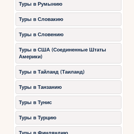
Туры в Румынию
5. Aqua Paradise Resort &
Aquapark (Несебр)
Туры в Словакию
Этот отель — настоящая находка для
любителей водных развлечений.
Туры в Словению
Особенности:
Туры в США (Соединенные Штаты
Один из крупнейших аквапарков
Америки)
Болгарии на территории отеля.
Бассейны с зонами для релаксации.
Туры в Тайланд (Таиланд)
Водные аттракционы для всех
Туры в Танзанию
возрастов.
Спортивные зоны и развлекательные
Туры в Тунис
программы.
Почему выбрать:
Aqua Paradise Resort
Туры в Турцию
идеально подойдёт для семей, которые хотят
провести время активно и весело.
Туры в Финляндию