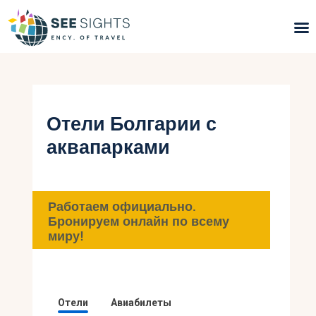
Поиск туров
Горящие туры
Отели Болгарии с
аквапарками
Типы Туров
Страны
Работаем официально.
Инфо
Бронируем онлайн по всему
миру!
Блог
Контакты