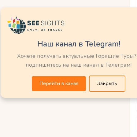
 пляжи с детскими площадками.
место для семей с маленькими детьми
Наш канал в Telegram!
у.
Хочете получать актуальные Горящие Туры?
подпишитесь на наш канал в Телеграм!
s
в Канет-ан-Руссильон — отель с детским
Перейти в канал
Закрыть
р-Мер — апартаменты с кухней и видом на
 в Сен-Сиприене.
днику Этанг-де-Канет.