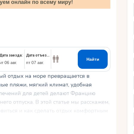
уем онлайн по всему миру!
Ру
ный отдых на море превращается в
ные пляжи, мягкий климат, удобная
влечений для детей делают Францию
го отпуска. В этой статье мы расскажем,
овиться и как сделать отдых комфортным