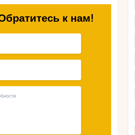
?
Обратитесь к нам!
 галечные и скалистые — здесь каждый найдёт
тво семейных отелей, ресторанов с детским
я для малышей.
яжей работают спасатели, а вода регулярно
ляжного отдыха, во Франции можно
ой и кухней региона.
 для отдыха с