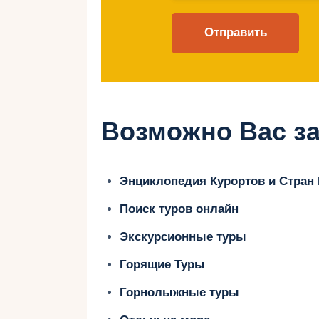
детьми
Лазурный Берег
Лазурный Берег — это популярное
Возможно Вас за
сочетаются с развитой инфраструк
Лучшие пляжи
:
Энциклопедия Курортов и Стран
Антиб
. Широкие песчаные пляж
Поиск туров онлайн
Канны
. Прекрасные условия дл
Экскурсионные туры
игровых площадок.
Горящие Туры
Ницца
. Галечные пляжи с разв
Горнолыжные туры
Где остановиться
: