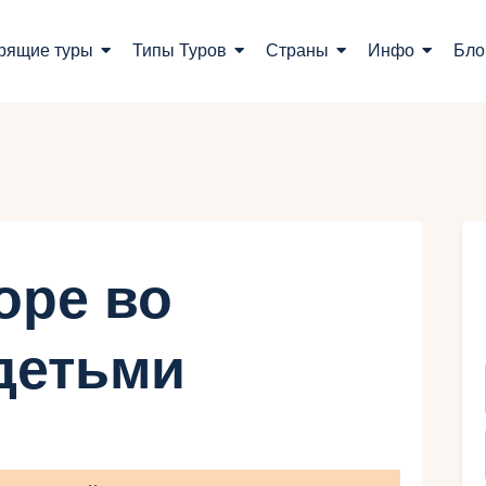
оиск туров
рящие туры
Типы Туров
Страны
Инфо
Бло
орящие туры
ипы Туров
траны
нфо
оре во
лог
детьми
онтакты
Укр