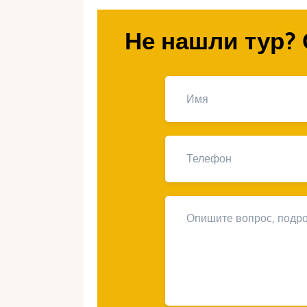
Почему Франция
Не нашли тур? 
Разнообразие пляжей
. Песчаные,
пляж по душе.
Удобная инфраструктура
. Множес
меню, игровые зоны и развлечени
Безопасность
. На большинстве пл
проверяется на качество.
Культурная программа
. Помимо п
познакомиться с историей, культур
Лучшие регионы