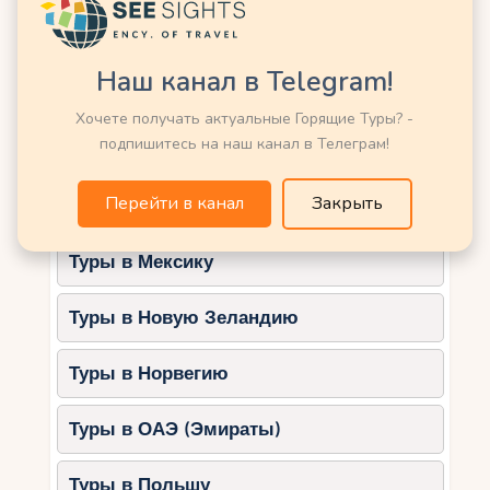
работает в сентябре.
Туры в Кению
Отправиться на морскую прогулку.
Наш канал в Telegram!
4. Несебр
Туры в Китай
Хочете получать актуальные Горящие Туры? -
Несебр — это город-музей, который идеально
подпишитесь на наш канал в Телеграм!
Туры в Латвию
сочетает пляжный отдых и культурные
достопримечательности.
Перейти в канал
Закрыть
Туры в Марокко
Особенности:
Уютные пляжи с чистой водой.
Туры в Мексику
Исторический старый город,
Туры в Новую Зеландию
включённый в список ЮНЕСКО.
Аутентичные рестораны и кафе.
Туры в Норвегию
Что делать:
Туры в ОАЭ (Эмираты)
Посетить музеи и церкви старого
города.
Туры в Польшу