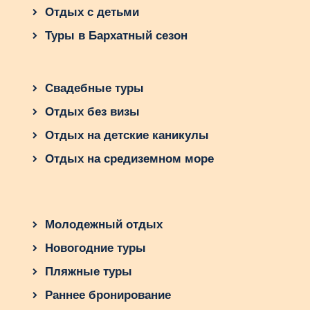
разнообразные варианты для отдыха с семьёй
Отдых с детьми
или друзьями. Планируйте свою поездку
Туры в Бархатный сезон
заранее и откройте для себя все прелести
бархатного сезона в Болгарии!
Свадебные туры
Отдых без визы
Отдых на детские каникулы
Отдых на средиземном море
Молодежный отдых
Новогодние туры
Пляжные туры
Раннее бронирование