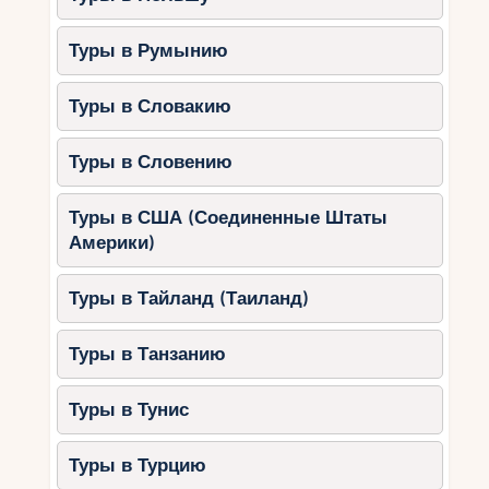
Совершить прогулку на лодке.
Полюбоваться закатом на
Туры в Румынию
набережной.
Туры в Словакию
5. Созополь
Созополь — это уютный курорт с богатой
Туры в Словению
историей и атмосферой.
Особенности:
Туры в США (Соединенные Штаты
Америки)
Тихая и расслабляющая атмосфера.
Узкие улочки старого города с
Туры в Тайланд (Таиланд)
традиционными домами.
Прекрасные пляжи для семейного
Туры в Танзанию
отдыха.
Туры в Тунис
Что делать:
Исследовать старинные улочки.
Туры в Турцию
Устроить пикник на пляже.