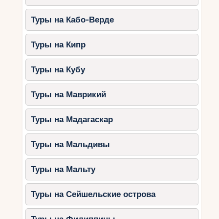
4. Природные прогулки
Туры на Кабо-Верде
Национальный парк «Золотые Пески».
Туры на Кипр
Природный заповедник «Балтата».
Озеро Поморие — уникальное место
Туры на Кубу
для наблюдения за птицами.
Туры на Маврикий
Полезные советы для
осеннего отдыха
Туры на Мадагаскар
Берите с собой одежду для разной
Туры на Мальдивы
погоды.
Осенью погода может быть
переменчивой, поэтому захватите
тёплую одежду и обувь.
Туры на Мальту
Выбирайте отели с
подогреваемыми бассейнами.
Это
Туры на Сейшельские острова
позволит наслаждаться водными
развлечениями даже в прохладные