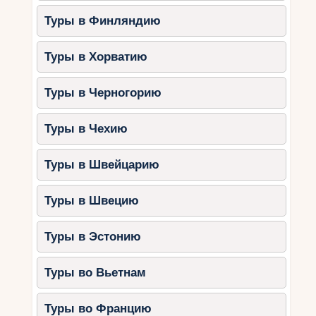
Посетить местные сувенирные лавки.
Туры в Финляндию
Развлечения для детей и
Туры в Хорватию
взрослых
Туры в Черногорию
1. Морские прогулки
Многие курорты
предлагают прогулки на яхтах и катерах. Это
Туры в Чехию
отличная возможность насладиться морским
бризом и посмотреть побережье с воды.
Туры в Швейцарию
2. Посещение аквапарков
Некоторые
аквапарки продолжают работать в сентябре,
Туры в Швецию
предлагая горки, бассейны и зоны для
малышей.
Туры в Эстонию
3. Исторические экскурсии
Туры во Вьетнам
Старый город Несебра.
Созополь и его древние церкви.
Туры во Францию
Крепость в Балчике.