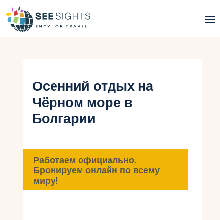
Поиск туров
Горящие туры
Осенний отдых на
Чёрном море в
Типы Туров
Болгарии
Страны
Инфо
Работаем официально.
Бронируем онлайн по всему
Блог
миру!
Контакты