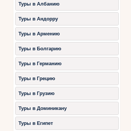
кухней.
Туры в Албанию
2. Солнечный берег
Туры в Андорру
Солнечный берег — крупнейший курорт
Болгарии, который осенью становится тише, но
Туры в Армению
не менее привлекательным.
Туры в Болгарию
Особенности:
Длинные пляжи с развитой
Туры в Германию
инфраструктурой.
Близость к историческому Несебру.
Туры в Грецию
Широкий выбор отелей и ресторанов.
Туры в Грузию
Что делать:
Наслаждаться прогулками по
Туры в Доминикану
набережной.
Совершить поездку в Несебр, чтобы
Туры в Египет
познакомиться с историей региона.