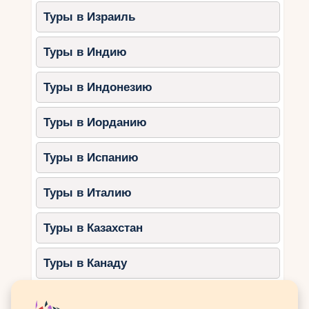
Попробовать местные вина и блюда
Туры в Израиль
из свежих морепродуктов.
Туры в Индию
3. Золотые Пески
Золотые Пески славятся своими зелёными
Туры в Индонезию
парками и широкими пляжами.
Туры в Иорданию
Особенности:
Комфортная погода для прогулок и
Туры в Испанию
отдыха на пляже.
Национальный парк «Золотые Пески»
Туры в Италию
с потрясающими видами.
Уютные семейные отели.
Туры в Казахстан
Что делать:
Туры в Канаду
Прогуляться по национальному парку.
Посетить аквапарк Aquapolis, который
Туры в Катар