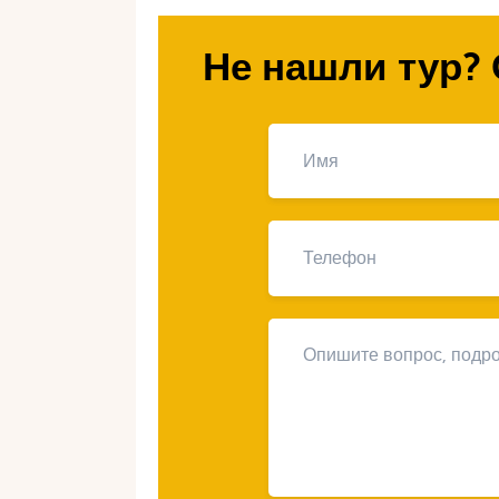
Почему стоит в
Не нашли тур? 
пляжного отдыха
Безопасность:
Высокий уровень бе
выбором для семей.
Удобная инфраструктура:
На пляж
отдыха: зонты, шезлонги, детские 
Дружелюбие к семьям:
Большинст
меню, детские клубы и развлечения
Прекрасный климат:
С октября по
на пляже.
Разнообразие пляжей:
Вы можете 
уединённых уголков до оживлённых