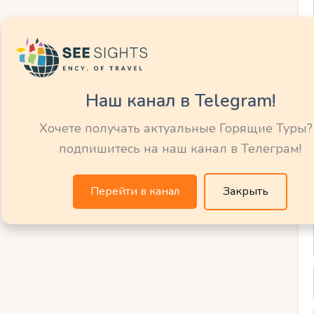
ды или самокаты для прогулки вдоль
бу-Даби)
Наш канал в Telegram!
Хочете получать актуальные Горящие Туры?
подпишитесь на наш канал в Телеграм!
о чистая вода.
Перейти в канал
Закрыть
 и морских черепах.
ально подходящие для семейных пикников.