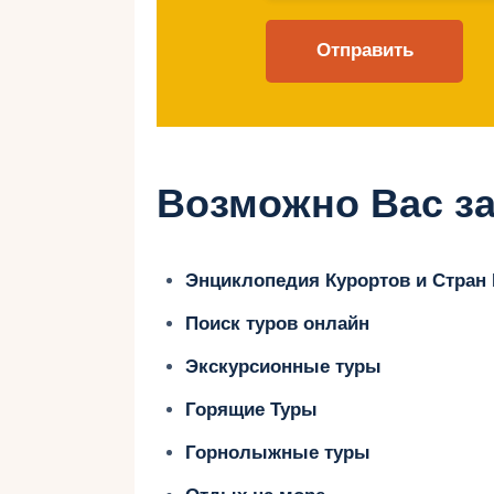
Лучшие пляжи д
1.
Jumeirah Beach (Д
Возможно Вас за
Особенности:
Энциклопедия Курортов и Стран
Мягкий белый песок и пологий в
Поиск туров онлайн
Наличие детских площадок и зон
Экскурсионные туры
Развлечения, такие как прокат 
Горящие Туры
Инфраструктура:
Горнолыжные туры
Душевые, раздевалки, кафе и р