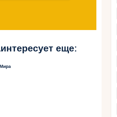
ля отдыха с детьми
убай)
интересует еще:
 Мира
ход в воду.
 для игр.
SUP-бордов и водных велосипедов.
естораны.