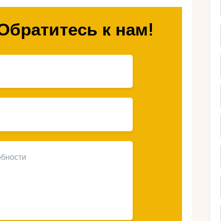
ыбрать ОАЭ для
Обратитесь к нам!
 с детьми?
зопасности в стране делает её популярным
ах есть всё необходимое для комфортного
площадки, кафе и раздевалки.
во отелей и ресторанов предлагают детские
.
 апрель в ОАЭ идеальная погода для отдыха
выбрать пляж по своему вкусу — от
 курортов с аквапарками.