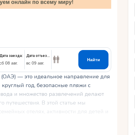
уем онлайн по всему миру!
Ру
(ОАЭ) — это идеальное направление для
 круглый год, безопасные пляжи с
я вода и множество развлечений делают
о путешествия. В этой статье мы
емейных отелях, активности для детей и
о отдыха.