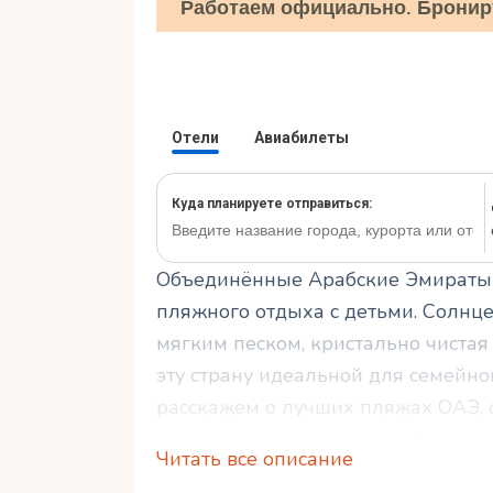
Работаем официально. Бронир
Объединённые Арабские Эмираты 
пляжного отдыха с детьми. Солнце
мягким песком, кристально чиста
эту страну идеальной для семейног
расскажем о лучших пляжах ОАЭ, с
полезных советах для комфортног
Читать все описание