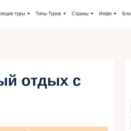
оиск туров
рящие туры
Типы Туров
Страны
Инфо
Бло
орящие туры
ипы Туров
траны
нфо
ый отдых с
лог
онтакты
Укр