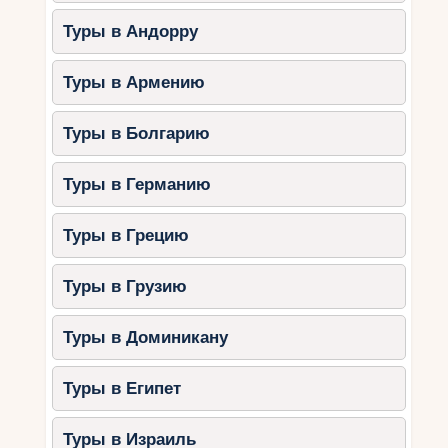
столицы острова Пальма.
Туры в Андорру
Этот пляж имеет спокойные воды и хорошо
оборудованный песчаный берег, который
Туры в Армению
безопасен для детей. Здесь также есть
множество ресторанов и кафе, где вы можете
Туры в Болгарию
перекусить после игр на пляже. В целом, на
Майорке есть много прекрасных пляжей
Туры в Германию
семейного отдыха, которые предлагают
безопасную и интересную среду для маленьких
Туры в Грецию
путешественников.
Туры в Грузию
Что посмотреть на
острове с детьми:
Туры в Доминикану
увлекательные
экскурсии и
Туры в Египет
развлечения?
Туры в Израиль