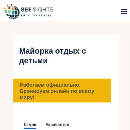
Поиск туров
Горящие туры
Майорка отдых с
детьми
Типы Туров
Страны
Работаем официально.
Инфо
Бронируем онлайн по всему
миру!
Блог
Контакты