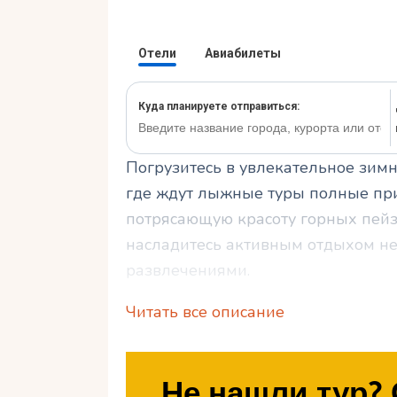
Погрузитесь в увлекательное зимн
где ждут лыжные туры полные при
потрясающую красоту горных пейз
насладитесь активным отдыхом не 
развлечениями.
Читать все описание
Откройте для себя изысканный га
сопровождать вас на протяжении в
подготовиться к путешествию и по
Не нашли тур? 
лыжного отдыха в Щирке.