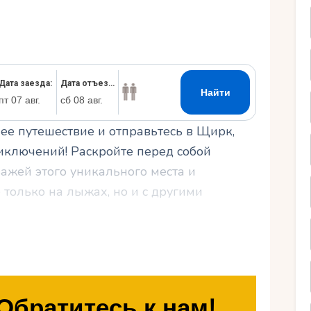
Ру
ее путешествие и отправьтесь в Щирк,
ключений! Раскройте перед собой
ажей этого уникального места и
только на лыжах, но и с другими
строномический опыт, который будет
сего тура. Полезные советы помогут вам
лучить максимум удовольствия от
Обратитесь к нам!