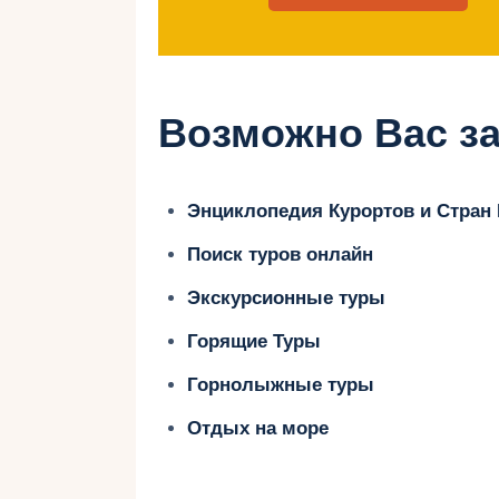
Кроме того, гастрономический опы
изысканный — вы сможете попроб
насладиться уникальными вкусами
с некоторыми советами для путеш
Возможно Вас за
готовыми ко всему и получить мак
захватывающего приключения.
Энциклопедия Курортов и Стран
Поиск туров онлайн
Раскрытие п
Экскурсионные туры
Горящие Туры
красоты горн
Горнолыжные туры
Щирка
Отдых на море