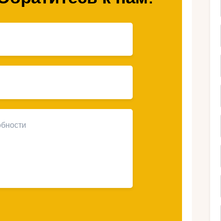
 зимнюю сказку:
лючения в Щирк
уникальную возможность погрузиться в
ываемые лыжные приключения. Этот
окружении потрясающей красоты горных
о в восторге. Во время поездки вы
ктивным отдыхом на лыжах, но и открыть
ечений, которые Щирк предлагает своим