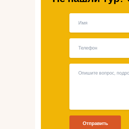
Погружение в
лыжные прик
Лыжные туры в Щирк предлагают 
зимнюю сказку и испытать незаб
прекрасный город расположен в 
пейзажей, которые оставят каждог
сможете не только насладиться а
для себя множество других развл
гостям.