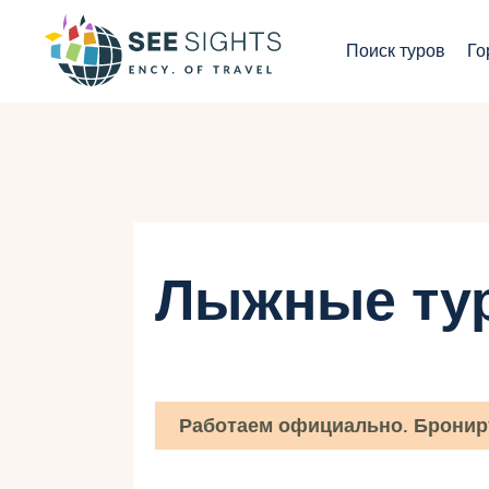
П
Поиск туров
Го
Г
Т
С
И
Лыжные ту
Б
К
Работаем официально. Бронир