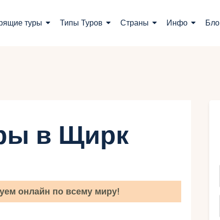
оиск туров
рящие туры
Типы Туров
Страны
Инфо
Бло
орящие туры
ипы Туров
траны
нфо
ры в Щирк
лог
онтакты
уем онлайн по всему миру!
Укр