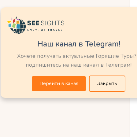
ский опыт во
о тура
Наш канал в Telegram!
путешественники могут насладиться
Хочете получать актуальные Горящие Туры?
ытом. Здесь представлены
подпишитесь на наш канал в Телеграм!
 которые радуют своих гостей богатым
Перейти в канал
Закрыть
разнообразием и уникальными вкусовыми
вать традиционные горные блюда, такие
насладиться свежими местными
асы.