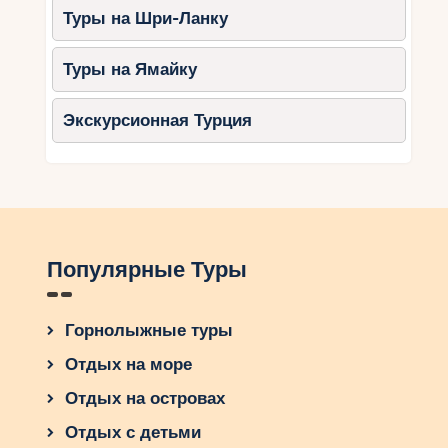
склонах. Возможно, в следующей поездке стоит
Туры на Шри-Ланку
рассмотреть другие аспекты горнолыжного
спорта, такие как фрирайд или сноубординг,
Туры на Ямайку
чтобы расширить свой опыт и ощутить новые
эмоции.
Экскурсионная Турция
Популярные Туры
Горнолыжные туры
Отдых на море
Отдых на островах
Отдых с детьми