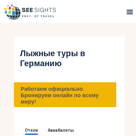
Поиск туров
Горящие туры
Лыжные туры в
Германию
Типы Туров
Страны
Работаем официально.
Инфо
Бронируем онлайн по всему
миру!
Блог
Контакты