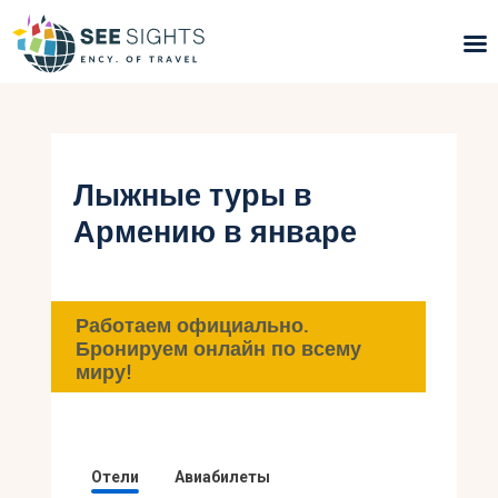
Поиск туров
Горящие туры
Лыжные туры в
Армению в январе
Типы Туров
Страны
Работаем официально.
Инфо
Бронируем онлайн по всему
миру!
Блог
Контакты