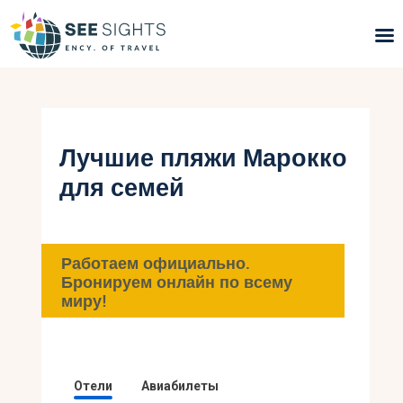
Поиск туров
Горящие туры
Лучшие пляжи Марокко
для семей
Типы Туров
Страны
Работаем официально.
Инфо
Бронируем онлайн по всему
миру!
Блог
Контакты