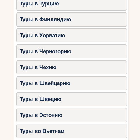
Туры в Турцию
Одна из старейших мечетей в мире
(основана в IX веке).
Туры в Финляндию
В прошлом здесь располагался
крупнейший университет арабского
Туры в Хорватию
мира.
Доступ в мечеть открыт только для
Туры в Черногорию
мусульман, но можно полюбоваться
ее архитектурой снаружи.
Туры в Чехию
3. Мавзолей Мулай Идриса II
Туры в Швейцарию
(Moulay Idriss Mausoleum)
Почему стоит посетить?
Туры в Швецию
Это одно из самых священных мест в
Туры в Эстонию
Фесе.
Великолепная отделка интерьера.
Туры во Вьетнам
Атмосфера тишины и духовности.