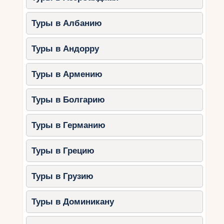
заключается очарование Феса. По
пути можно увидеть медресе, мечети,
Туры в Албанию
лавки ремесленников.
Фесские фонтаны
– старинные
Туры в Андорру
резные фонтаны, которые украшают
улочки и дворы города.
Туры в Армению
Медресе Феса –
Туры в Болгарию
архитектурные
жемчужины города
Туры в Германию
Медресе – это исламские учебные заведения,
Туры в Грецию
которые в прошлом служили не только
школами, но и религиозными центрами.
Туры в Грузию
1. Медресе Бу Инания (Bou
Туры в Доминикану
Inania Madrasa)