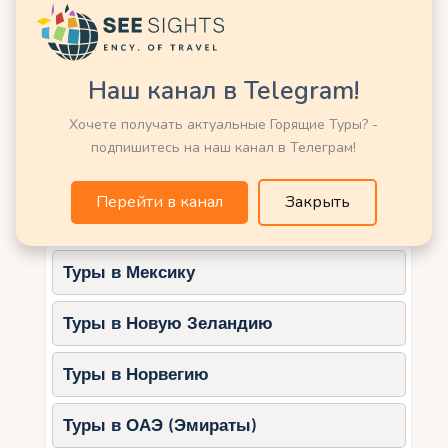
Кожевенные мастерские
Туры в Катар
– визитная карточка Феса
Туры в Кению
Фес знаменит своими традиционными
Наш канал в Telegram!
кожевенными мастерскими, которые работают
Туры в Китай
уже несколько веков.
Хочете получать актуальные Горящие Туры? -
подпишитесь на наш канал в Телеграм!
Туры в Латвию
1. Красильни Шуара (Chouara
Tannery)
Перейти в канал
Закрыть
Туры в Марокко
Что здесь интересного?
Туры в Мексику
Красочные бассейны с красками, в
которых окрашивается кожа.
Туры в Новую Зеландию
Возможность увидеть традиционный
процесс выделки кожи.
Туры в Норвегию
Панорамные виды с террас
окружающих магазинов.
Туры в ОАЭ (Эмираты)