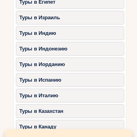
Почему стоит посетить?
Туры в Египет
Это одно из самых красивых медресе
Туры в Израиль
в Марокко.
Великолепные мозаики и резьба по
Туры в Индию
дереву.
Спокойный двор, окруженный
Туры в Индонезию
изысканной архитектурой.
Туры в Иорданию
2. Медресе Аль-Аттарин (Al
Attarine Madrasa)
Туры в Испанию
Что делает его уникальным?
Туры в Италию
Великолепные залы с мраморными
колоннами и керамическими узорами.
Туры в Казахстан
Атмосфера средневекового
восточного университета.
Туры в Канаду