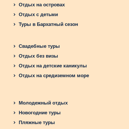
Отдых на островах
Спокойная атмосфера по сравнению с
Отдых с детьми
Фесом.
Туры в Бархатный сезон
2. Руины Волюбилиса
Древнеримский город с хорошо
Свадебные туры
сохранившимися мозаиками и
колоннами.
Отдых без визы
Великолепный вид на окрестности.
Отдых на детские каникулы
Отдых на средиземном море
3. Города Ифран и Азру
Ифран известен как «марокканская
Швейцария» из-за своей архитектуры
и чистоты.
Молодежный отдых
Азру – место, где можно увидеть
Новогодние туры
знаменитых марокканских обезьян-
Пляжные туры
маготов.