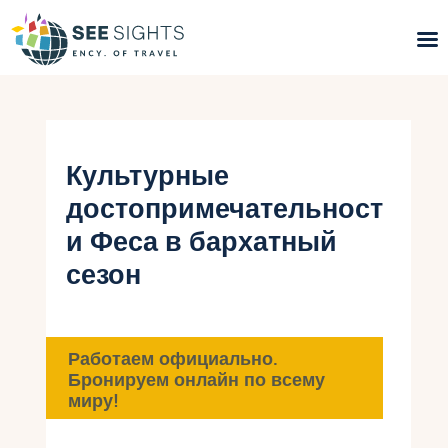
Поиск туров
Горящие туры
Культурные
достопримечательност
Типы Туров
и Феса в бархатный
Страны
сезон
Инфо
Блог
Работаем официально.
Бронируем онлайн по всему
Контакты
миру!