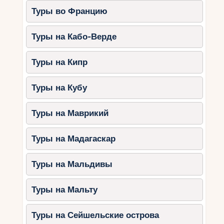
Туры во Францию
Музеи Феса
Туры на Кабо-Верде
1. Музей Нежарин (Nejjarine
Museum of Wooden Arts &
Туры на Кипр
Crafts)
Туры на Кубу
Этот музей посвящен традиционному
марокканскому ремеслу – резьбе по дереву.
Туры на Маврикий
Что можно увидеть?
Туры на Мадагаскар
Древние деревянные изделия, мебель
и двери.
Туры на Мальдивы
Красивый караван-сарай с видом на
медину.
Туры на Мальту
2. Музей Дар-Бата (Dar Batha
Туры на Сейшельские острова
Museum)