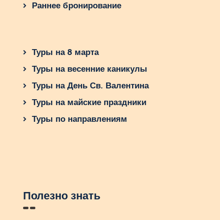
Раннее бронирование
Полезные советы для
путешественников
Туры на 8 марта
Одевайтесь удобно
: В Фесе много
пеших прогулок, поэтому выбирайте
Туры на весенние каникулы
удобную обувь.
Туры на День Св. Валентина
Посещайте кожевенные мастерские
утром
: Тогда освещение лучше для
Туры на майские праздники
фотографий.
Туры по направлениям
Будьте готовы к узким улочкам
: В
Медине легко заблудиться, но это
часть приключения.
Бронируйте экскурсии заранее
:
Осенью, несмотря на снижение
потока туристов, популярные туры
Полезно знать
все равно могут заполняться.