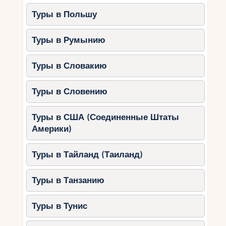
Дворцы и религиозные
Туры в Польшу
достопримечательности
Туры в Румынию
1. Королевский дворец (Dar
al-Makhzen)
Туры в Словакию
Особенности:
Туры в Словению
Впечатляющие золотые ворота,
украшенные изразцами и резьбой.
Туры в США (Соединенные Штаты
Хотя сам дворец закрыт для
Америки)
посещения, его внешняя часть – один
из самых фотографируемых объектов
Туры в Тайланд (Таиланд)
Феса.
Туры в Танзанию
2. Мечеть Карауин (Al
Quaraouiyine Mosque)
Туры в Тунис
Интересные факты: