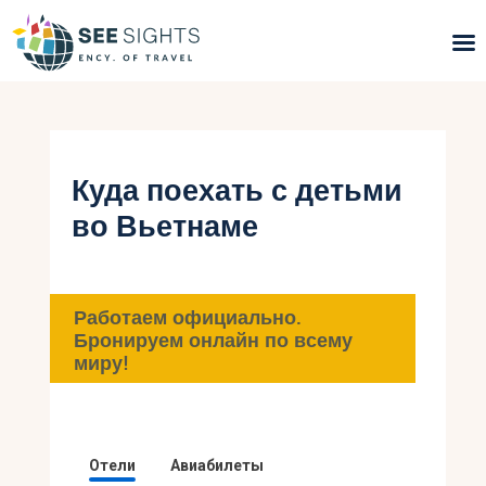
Поиск туров
Горящие туры
Куда поехать с детьми
во Вьетнаме
Типы Туров
Страны
Работаем официально.
Инфо
Бронируем онлайн по всему
миру!
Блог
Контакты