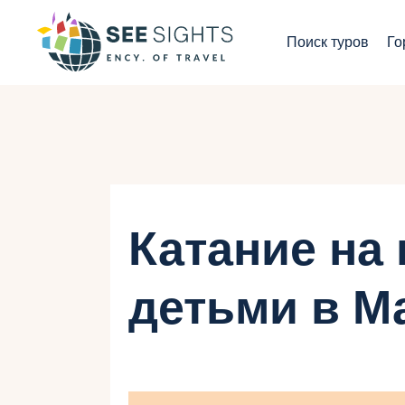
П
Поиск туров
Го
Г
Т
С
И
Катание на
Б
детьми в М
К