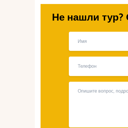
путешествие на верблюдах с ваши
Не нашли тур? 
Почему стоит
верблюдов д
прогулки по 
Катание на верблюдах — это уни
стоит выбрать для семейной прог
символом Марокко и представляют
Для детей это будет незабываемо
познакомиться с животным миром 