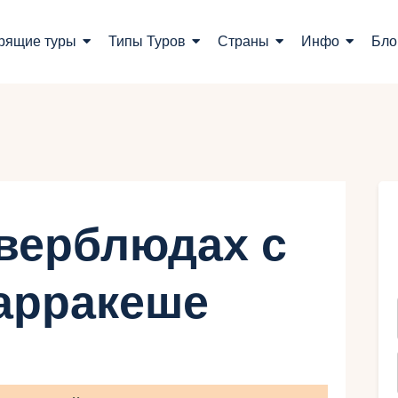
оиск туров
рящие туры
Типы Туров
Страны
Инфо
Бло
орящие туры
ипы Туров
траны
нфо
 верблюдах с
лог
арракеше
онтакты
Укр