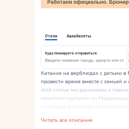
Работаем официально. Бронир
Катание на верблюдах с детьми в
провести время вместе с семьей и
этой статье мы расскажем о преи
семейной прогулки по Марракешу,
к поездке, расскажем о впечатлени
время катания, а также обеспечи
Читать все описание
маршрутах для таких прогулок. Пр