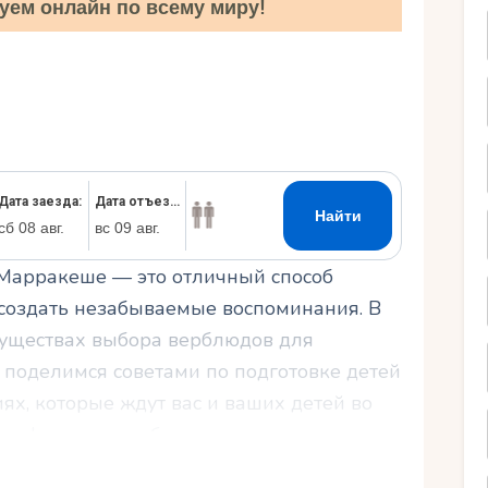
уем онлайн по всему миру!
Ру
 Марракеше — это отличный способ
 создать незабываемые воспоминания. В
муществах выбора верблюдов для
 поделимся советами по подготовке детей
ях, которые ждут вас и ваших детей во
м информацию о безопасности и лучших
иготовьтесь отправиться в увлекательное