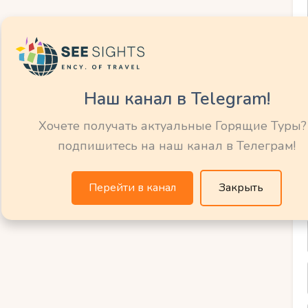
забывайте о безопасности: дети должны
адежно закреплены на верблюде. Следуя
тное и безопасное приключение для своих
Наш канал в Telegram!
Хочете получать актуальные Горящие Туры?
подпишитесь на наш канал в Телеграм!
ления ждут вас и
во время
Перейти в канал
Закрыть
 Марракеше вас и ваших детей ожидают
люды — это уникальные животные,