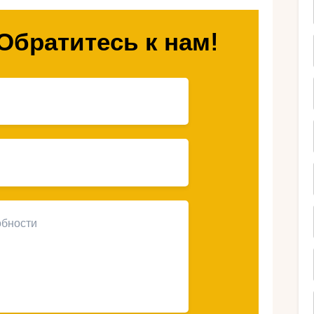
ми детьми!
Обратитесь к нам!
 выбрать
ля семейной
Марракешу?
кальный и захватывающий опыт, который
улки по Марракешу. Верблюды являются
 настоящую культурную ценность.
е приключение, которое поможет им
и погрузиться в атмосферу восточной