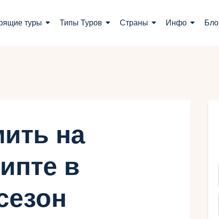
оиск туров
рящие туры
Типы Туров
Страны
Инфо
Бло
орящие туры
ипы Туров
траны
нфо
мить на
лог
ипте в
онтакты
сезон
Укр