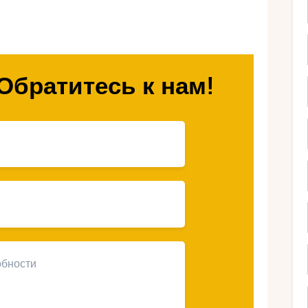
имся советами, как сэкономить на отдыхе
кажем, на чём не стоит экономить.
пте осенью выгоден?
Обратитесь к нам!
 воздуха днём держится на уровне +28–+32
а до +26–+28 °C, что идеально подходит для
ристов снижается, что способствует
курсии.
операторы предлагают осенние акции и
ее