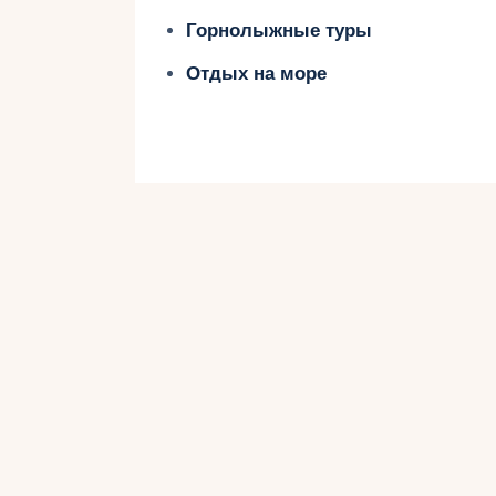
Горящие туры – это отличный вари
Горнолыжные туры
отправиться в путешествие. Такие
дней до вылета.
Отдых на море
Где искать:
На сайтах туроператоров и агре
В мобильных приложениях для п
В туристических агентствах.
Преимущества:
Снижение стоимости на 20–50%
Возможность выбрать полный па
3. Выбирайте бюдж