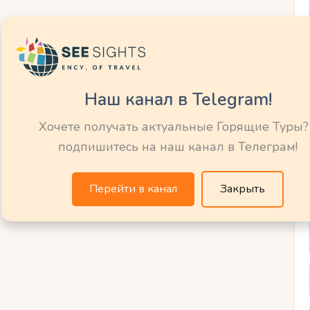
пте часто предлагают качественный
из них работают по системе «всё
Наш канал в Telegram!
Хочете получать актуальные Горящие Туры?
ть к пляжу и достопримечательностям).
подпишитесь на наш канал в Телеграм!
нирования.
Перейти в канал
Закрыть
темой «всё включено»
всё включено» позволяет сократить