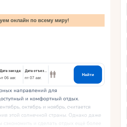
Ру
уем онлайн по всему миру!
лярных направлений для
доступный и комфортный отдых.
нтябрь, октябрь и ноябрь, считается
ия этой солнечной страны. Однако даже
ы сэкономить и сделать отдых ещё более