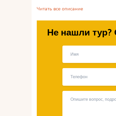
выгодным. В этой статье мы подел
Читать все описание
в Египте в бархатный сезон, и расс
Почему отдых в Еги
Не нашли тур? 
Комфортный климат.
Температура
°C, а вода в Красном море прогрет
пляжного отдыха и экскурсий.
Меньше туристов.
Осенью поток ту
снижению цен на проживание и экс
Сезон скидок.
Многие отели и тур
специальные предложения.
1. Бронируйте заран