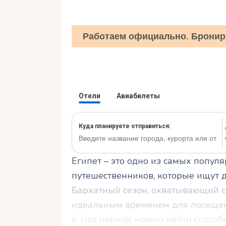
Работаем официально. Бронир
Египет – это одно из самых попу
путешественников, которые ищут 
Бархатный сезон, охватывающий се
идеальным временем для посещен
в этот период можно найти способ