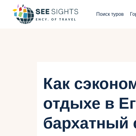
П
Поиск туров
Го
Г
Т
С
И
Как сэконо
Б
отдыхе в Ег
К
бархатный 