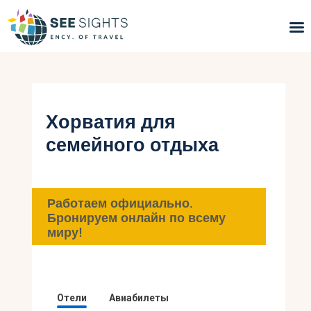
Поиск туров
Горящие туры
Хорватия для
семейного отдыха
Типы Туров
Страны
Работаем официально.
Инфо
Бронируем онлайн по всему
миру!
Блог
Контакты