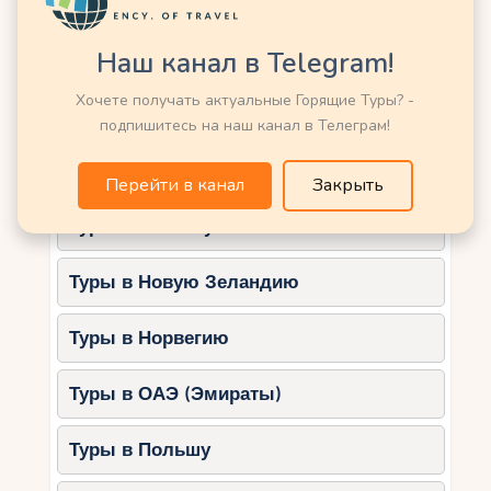
Туры в Кению
местных парков.
Наш канал в Telegram!
Туры в Китай
4. Национальные парки
Хочете получать актуальные Горящие Туры? -
Национальные парки Хорватии — это
Туры в Латвию
подпишитесь на наш канал в Телеграм!
настоящая находка для семей, которые хотят
провести время на природе.
Туры в Марокко
Перейти в канал
Закрыть
Лучшие парки:
Туры в Мексику
Плитвицкие озёра: деревянные
тропы и водопады.
Туры в Новую Зеландию
Крка: прогулки рядом с водопадами
и купание в природных бассейнах.
Туры в Норвегию
Бриони: сафари-парк и
велосипедные маршруты.
Туры в ОАЭ (Эмираты)
Лучшие пляжи для
Туры в Польшу
семейного отдыха