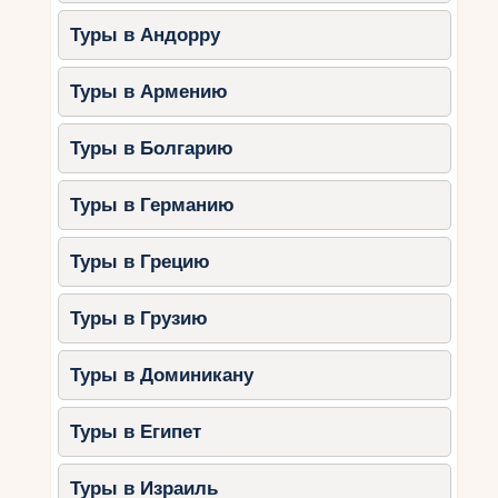
2. Далмация
Туры в Андорру
Далмация славится своими островами, пляжами
и культурными достопримечательностями.
Туры в Армению
Города для отдыха:
Сплит:
песчаные пляжи и
Туры в Болгарию
исторический Дворец Диоклетиана.
Шибеник:
спокойные курорты и
Туры в Германию
близость к национальному парку
Крка.
Туры в Грецию
Дубровник:
сочетание пляжного
отдыха и увлекательных экскурсий.
Туры в Грузию
Чем заняться:
Туры в Доминикану
Прогуляться по старому городу
Сплита.
Туры в Египет
Посетить водопады в
национальном парке Крка.
Туры в Израиль