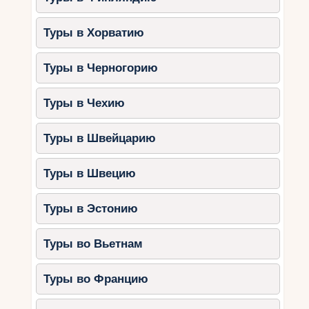
Частный пляж с мелководьем.
Туры в Хорватию
2. Falkensteiner Family Hotel
Diadora (Задар)
Туры в Черногорию
Особенности:
Туры в Чехию
Детские бассейны и игровые зоны.
Анимация для детей.
Туры в Швейцарию
Просторные номера для семей.
Туры в Швецию
3. Amarin Family Hotel (Ровинь)
Туры в Эстонию
Особенности:
Развлекательные программы для
Туры во Вьетнам
детей.
Бассейны с горками.
Туры во Францию
СПА для родителей.