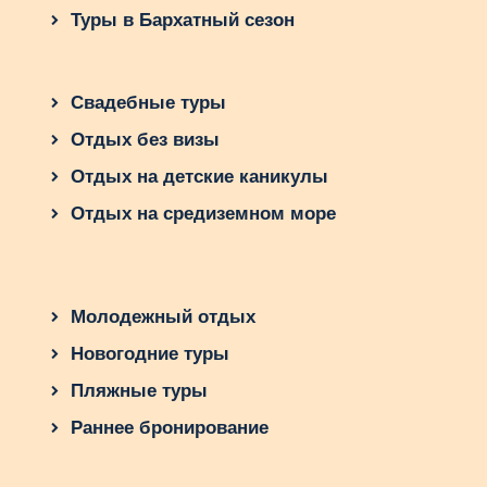
комфортным отдыхом, яркими эмоциями и
Туры в Бархатный сезон
незабываемыми семейными моментами.
Планируйте свою поездку заранее и
открывайте для себя лучшее, что может
Свадебные туры
предложить Хорватия!
Отдых без визы
Отдых на детские каникулы
Отдых на средиземном море
Молодежный отдых
Новогодние туры
Пляжные туры
Раннее бронирование