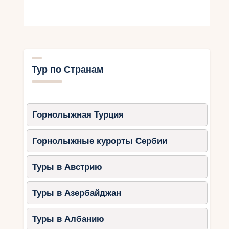
Города для отдыха:
Пореч:
семейные отели, аквапарки
и удобные пляжи.
Ровинь:
старый город, пологие
Тур по Странам
пляжи и развлечения для всей
семьи.
Умаг:
курорты с детскими зонами и
спортивными активностями.
Горнолыжная Турция
Чем заняться:
Посетить аквапарки Aquacolors и
Горнолыжные курорты Сербии
Istralandia.
Туры в Австрию
Отправиться на экскурсию в
национальный парк Бриони.
Туры в Азербайджан
Исследовать велосипедные
маршруты вдоль побережья.
Туры в Албанию