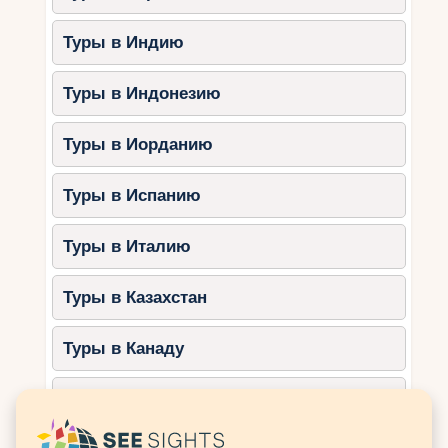
Отправиться на лодочную
экскурсию к островам Хвар и Брач.
Туры в Индию
3. Кварнер
Туры в Индонезию
Кварнер — это регион с уютными курортами и
красивыми пляжами, идеально подходящий для
Туры в Иорданию
семейного отдыха.
Лучшие места:
Туры в Испанию
Остров Крк:
семейные пляжи и
Туры в Италию
удобная транспортная доступность.
Опатия:
курорт с парками и
Туры в Казахстан
историческими зданиями.
Чем заняться:
Туры в Канаду
Посетить аквариум в Риеке.
Прогуляться по Лунной тропе на
Туры в Катар
острове Крк.
Устроить пикник в одном из