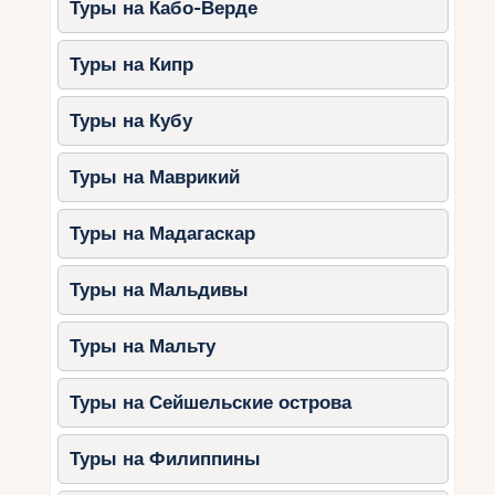
Туры на Кабо-Верде
Развлечения для детей
Туры на Кипр
Аквапарки:
Aquacolors, Istralandia и
Solaris Aquapark — любимые места
Туры на Кубу
для детей.
Музеи и тематические парки:
Туры на Маврикий
морской музей в Риеке, парк
динозавров в Фунане.
Туры на Мадагаскар
Природные экскурсии:
национальные парки Плитвицкие
озёра и Крка.
Туры на Мальдивы
Морские прогулки:
катание на
Туры на Мальту
лодках с прозрачным дном.
Полезные советы для
Туры на Сейшельские острова
родителей
Туры на Филиппины
Планируйте заранее.
Летний сезон —