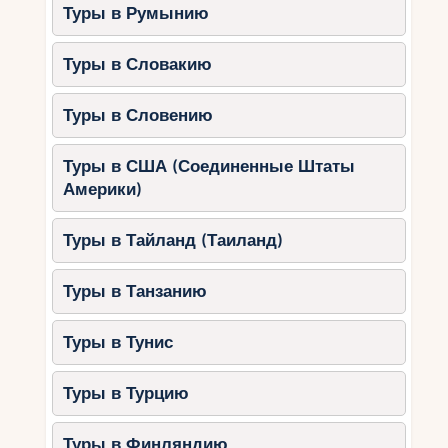
Туры в Румынию
Златни Рат (Брач):
песчаный пляж с
мелководьем, идеальный для детей.
Туры в Словакию
Пунта Рата (Брела):
отмечен
голубым флагом за чистоту и
безопасность.
Туры в Словению
Вела Плажа (Баšка):
просторный
Туры в США (Соединенные Штаты
пляж с удобным входом в воду.
Америки)
Копакабана (Дубровник):
песчаный
пляж с детскими аттракционами.
Туры в Тайланд (Таиланд)
Семейные отели в Хорватии
Туры в Танзанию
1. Valamar Collection Girandella
(Рабац)
Туры в Тунис
Особенности:
Туры в Турцию
Просторные семейные номера.
Детские клубы и программы.
Туры в Финляндию