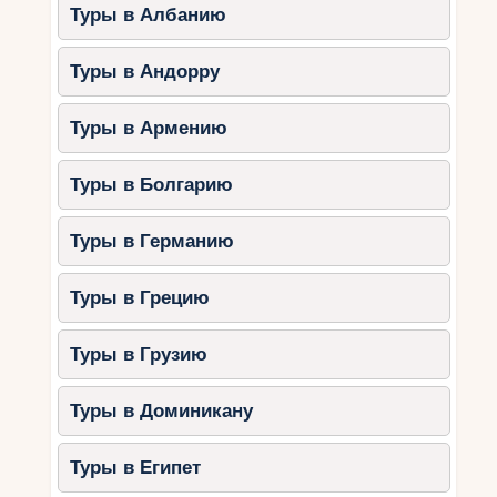
Туры в Албанию
соответствует вашим предпочтениям.
Некоторые курорты предлагают эксклюзивные
услуги и акции для ранних бронирований, что
Туры в Андорру
позволяет сэкономить деньги и получить
дополнительные бонусы.
Туры в Армению
Приобретая тур заранее, вы можете быть
Туры в Болгарию
уверены в своем выборе и избежать
неожиданных проблем в последний момент.
Отправляйтесь в Италию и насладитесь зимним
Туры в Германию
отдыхом на горнолыжных курортах с
эксклюзивными предложениями.
Туры в Грецию
Откройте для себя
Туры в Грузию
захватывающие
Туры в Доминикану
горнолыжные трассы и
не только
Туры в Египет