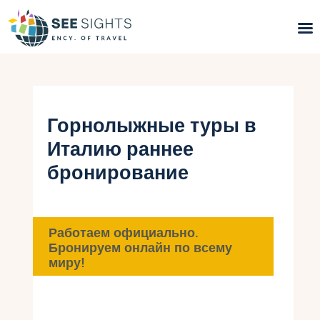
Поиск туров
Горящие туры
Горнолыжные туры в
Италию раннее
Типы Туров
бронирование
Страны
Инфо
Работаем официально.
Бронируем онлайн по всему
Блог
миру!
Контакты