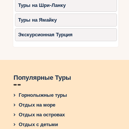
Туры на Шри-Ланку
откроете новые возможности для активного
отдыха. Каждый горнолыжный тур – это новое
приключение, которое ждет своих
Туры на Ямайку
путешественников. И вы готовы ли принять
этот вызов?
Экскурсионная Турция
Популярные Туры
Горнолыжные туры
Отдых на море
Отдых на островах
Отдых с детьми