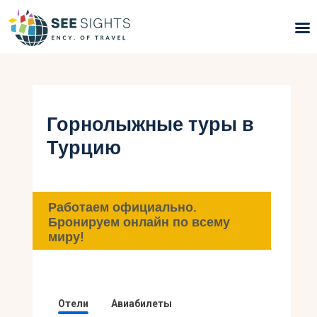
Поиск туров
Горящие туры
Горнолыжные туры в
Турцию
Типы Туров
Страны
Работаем официально.
Инфо
Бронируем онлайн по всему
миру!
Блог
Контакты