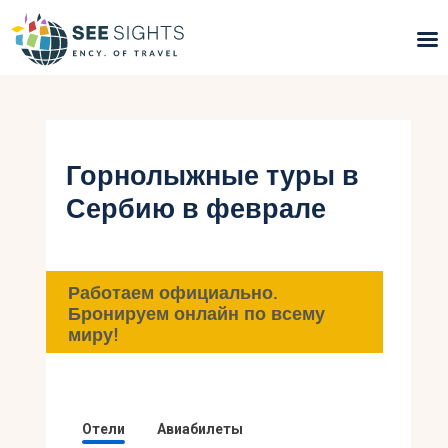
Поиск туров
Горящие туры
Горнолыжные туры в
Сербию в феврале
Типы Туров
Страны
Работаем официально.
Инфо
Бронируем онлайн по всему
миру!
Блог
Контакты