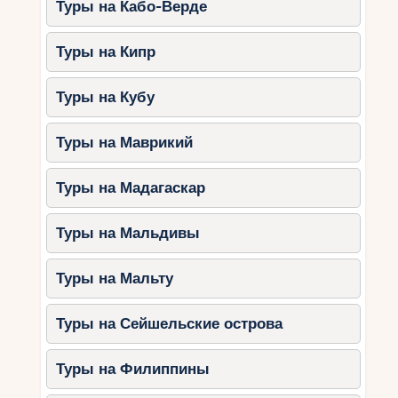
Туры на Кабо-Верде
не только замечательный способ провести
время на склонах, но и возможность
погрузиться в уникальную атмосферу этой
Туры на Кипр
зимней страны. Запланируйте свое
приключение и откройте для себя все прелести
Туры на Кубу
Сербии в феврале!
Туры на Маврикий
Туры на Мадагаскар
Туры на Мальдивы
Туры на Мальту
Туры на Сейшельские острова
Туры на Филиппины