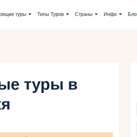
оиск туров
рящие туры
Типы Туров
Страны
Инфо
Бло
орящие туры
ипы Туров
траны
нфо
ые туры в
лог
кя
онтакты
Укр