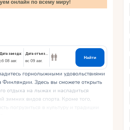
уем онлайн по всему миру!
Ру
сладитесь горнолыжными удовольствиями
в Финляндии. Здесь вы сможете открыть
го отдыха на лыжах и насладиться
 зимних видов спорта. Кроме того,
ть погрузиться в культуру и традиции
й колорит вашему отдыху.