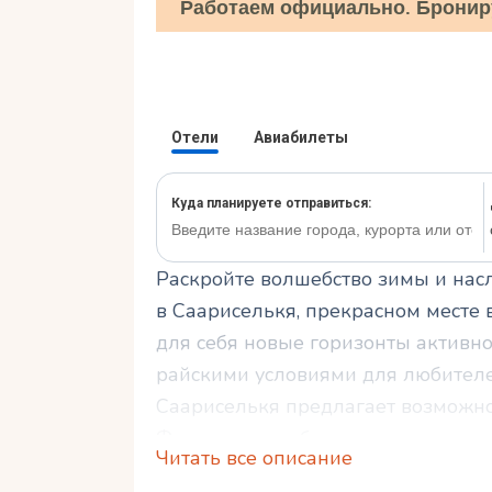
Работаем официально. Бронир
Раскройте волшебство зимы и на
в Саариселькя, прекрасном месте 
для себя новые горизонты активно
райскими условиями для любителей
Саариселькя предлагает возможнос
Финляндии, добавив неповторимы
Читать все описание