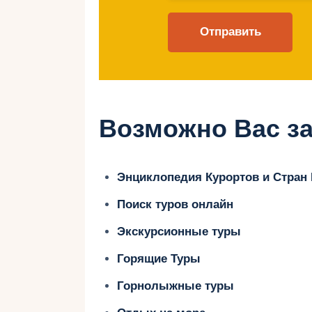
наслаждаться красотой природы и
Благодаря обилию снега и хорошо
становится идеальным местом для
спусков до мягких склонов, каждый
Независимо от того, являетесь л
Возможно Вас за
вам несомненно понравится раскр
Энциклопедия Курортов и Стран
Поиск туров онлайн
Откройте Нов
Экскурсионные туры
Активный От
Горящие Туры
Финляндии
Горнолыжные туры