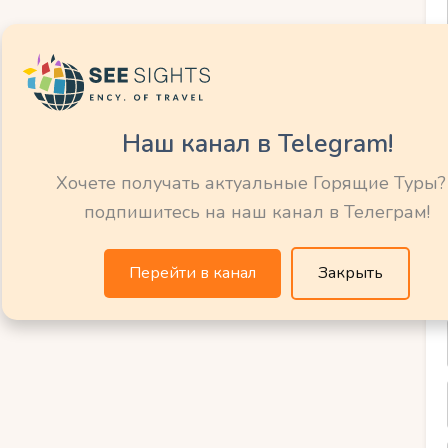
 Рай для
Наш канал в Telegram!
имних Видов
Хочете получать актуальные Горящие Туры?
подпишитесь на наш канал в Телеграм!
Перейти в канал
Закрыть
виды спорта расцветают и приносят
 каждый любитель активного отдыха
ные склоны Саариселькя предлагают
ровней подготовки, от начинающих до
ладиться катанием на лыжах или