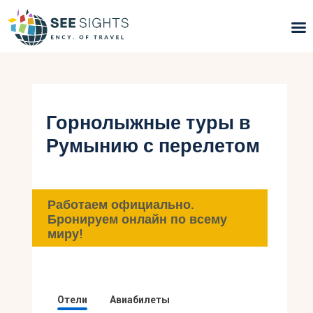
Поиск туров
Горящие туры
Горнолыжные туры в
Румынию с перелетом
Типы Туров
Страны
Работаем официально.
Инфо
Бронируем онлайн по всему
миру!
Блог
Контакты