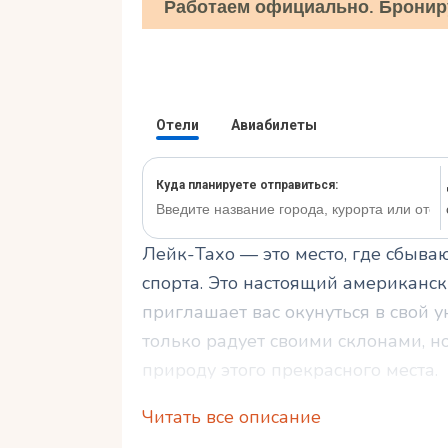
Работаем официально. Бронир
Лейк-Тахо — это место, где сбыв
спорта. Это настоящий американс
приглашает вас окунуться в свой 
только радует своими склонами, но
природу этого прекрасного места.
Читать все описание
Здесь вы сможете открыть для се