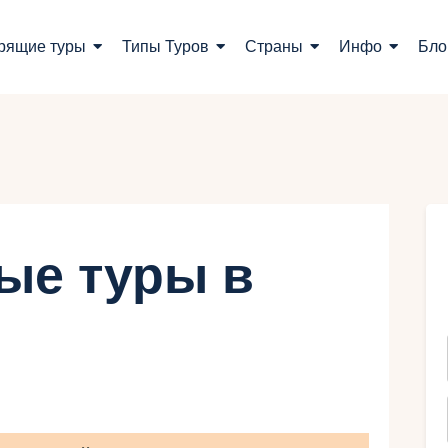
оиск туров
рящие туры
Типы Туров
Страны
Инфо
Бло
орящие туры
ипы Туров
траны
нфо
ые туры в
лог
онтакты
Укр