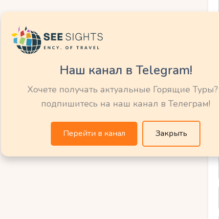
ь. Отправляйтесь в путешествие в этот
чтобы испытать незабываемые эмоции и
и уникальность.
Наш канал в Telegram!
 Культуру и
Хочете получать актуальные Горящие Туры?
подпишитесь на наш канал в Телеграм!
-Тахо
Перейти в канал
Закрыть
Лейк-Тахо – это уникальная возможность
м этого места и насладиться его
 кристально чистых озер, Лейк-Тахо
чения для любителей активного отдыха.