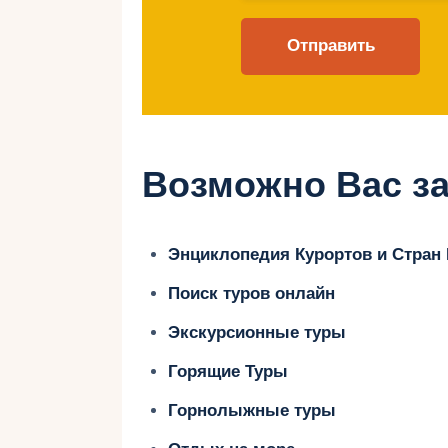
найдете горные вершины, покрыты
озеро, окруженное густыми лесами
Горнолыжные трассы разнообразны
для опытных лыжников. Кроме тог
других активностей, таких как сно
Возможно Вас за
снегоходах. Здесь каждый найдет 
условия для горнолыжного отдых
Лейк-Тахо идеальным местом, где
Энциклопедия Курортов и Стран
Поиск туров онлайн
Экскурсионные туры
Путешествие 
Горящие Туры
Американско
Горнолыжные туры