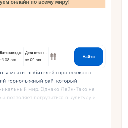
уем онлайн по всему миру!
Ру
аются мечты любителей горнолыжного
кий горнолыжный рай, который
уникальный мир. Однако Лейк-Тахо не
 и позволяет погрузиться в культуру и
бя американскую гастрономию,