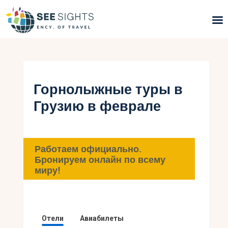
Поиск туров
Горящие туры
Горнолыжные туры в
Грузию в феврале
Типы Туров
Страны
Работаем официально.
Инфо
Бронируем онлайн по всему
миру!
Блог
Контакты