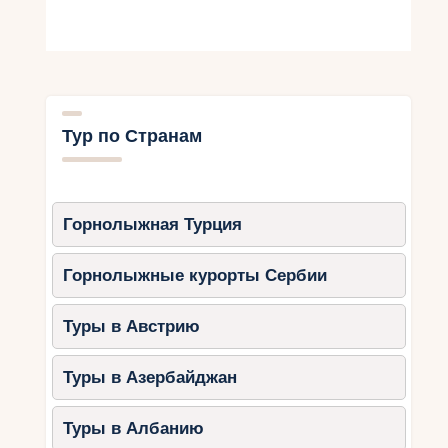
курорты Грузии для
февральских поездок
Грузия предлагает множество прекрасных
горнолыжных курортов, которые идеально
Тур по Странам
подходят для февральских поездок. Одним из
лучших курортов является Гудаури,
расположенный в Горной Сванетии. Здесь вы
найдете широкие склоны, гарантированный
Горнолыжная Турция
снег и отличные условия для катания как для
начинающих, так и для опытных лыжников.
Горнолыжные курорты Сербии
Кроме того, Бакуриани — еще одно популярное
место для зимнего отдыха в Грузии.
Туры в Австрию
Здесь вы сможете насладиться живописными
видами на окружающие горы и прокатиться по
Туры в Азербайджан
разнообразным трассам. Для любителей
экстремального катания рекомендуется
Туры в Албанию
посетить курорт Гудаури, который славится