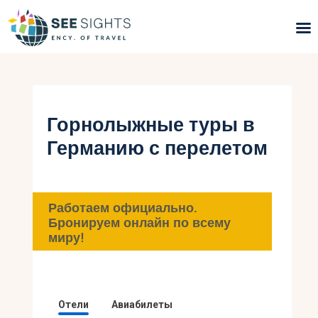
Поиск туров
Горящие туры
Горнолыжные туры в
Германию с перелетом
Типы Туров
Страны
Работаем официально.
Инфо
Бронируем онлайн по всему
миру!
Блог
Контакты