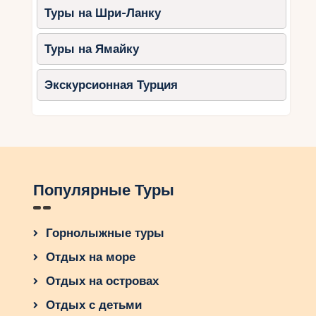
хотели испытать во время своего следующего
Туры на Шри-Ланку
лыжного отдыха? Размышляйте о возможностях
и приключениях, которые ждут вас в этой
Туры на Ямайку
замечательной стране.
Экскурсионная Турция
Популярные Туры
Горнолыжные туры
Отдых на море
Отдых на островах
Отдых с детьми