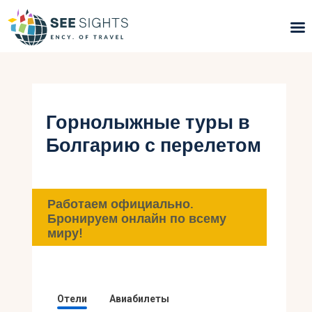
Поиск туров
Горящие туры
Горнолыжные туры в
Болгарию с перелетом
Типы Туров
Страны
Работаем официально.
Инфо
Бронируем онлайн по всему
миру!
Блог
Контакты