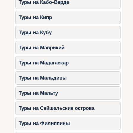
Туры на Кабо-Верде
спортсменов. Советы по выбору горнолыжного
тура в Болгарию помогут вам сделать
Туры на Кипр
правильный выбор и насладиться
незабываемыми впечатлениями от отдыха.
Туры на Кубу
Но не забывайте, что каждый человек имеет
свои предпочтения и ожидания от поездки.
Туры на Маврикий
Поэтому важно провести время на изучение
информации и принять решение, которое будет
Туры на Мадагаскар
наиболее подходящим для вас. Отправляйтесь
в путешествие, откройте для себя прекрасный
мир зимнего спорта в Болгарии и насладитесь
Туры на Мальдивы
каждым моментом!
Туры на Мальту
Туры на Сейшельские острова
Туры на Филиппины