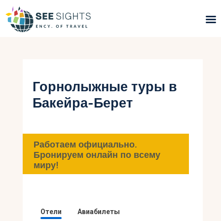
Поиск туров
Горящие туры
Горнолыжные туры в
Бакейра-Берет
Типы Туров
Страны
Работаем официально.
Инфо
Бронируем онлайн по всему
миру!
Блог
Контакты