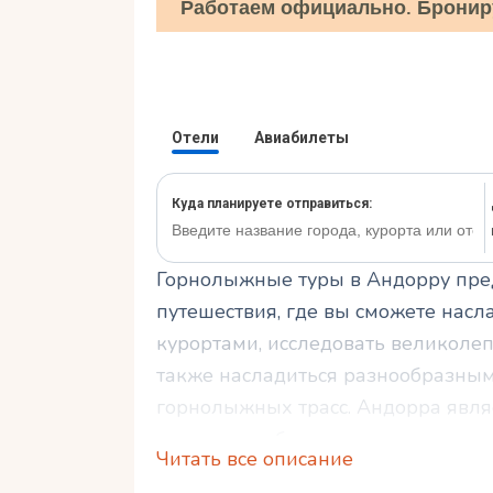
Работаем официально. Бронир
Горнолыжные туры в Андорру пр
путешествия, где вы сможете на
курортами, исследовать великоле
также насладиться разнообразны
горнолыжных трасс. Андорра явля
вашего незабываемого горнолыжно
Читать все описание
получить удовольствие от зимних 