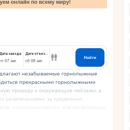
уем онлайн по всему миру!
Ру
едлагают незабываемые горнолыжные
сладиться прекрасными горнолыжными
пную природу и окружающие пейзажи, а
ми развлечениями за пределами
ется идеальным местом для организации
го отдыха, где вас ждут лучшие способы
видов спорта. Отправляйтесь в Андорру и