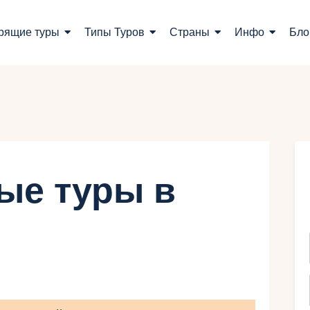
оиск туров
рящие туры
Типы Туров
Страны
Инфо
Бло
орящие туры
ипы Туров
траны
нфо
ые туры в
лог
онтакты
Укр