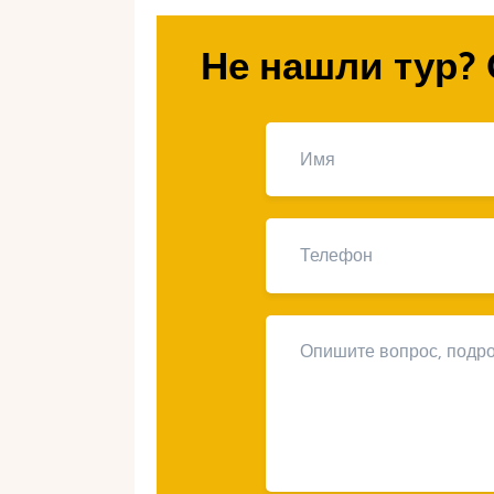
погрузитесь в мир увлекательны
Не нашли тур? 
Почему Андо
место для г
путешествий
Андорра привлекает горнолыжнико
исключительными возможностями д
очаровательное государство в Пи
горнолыжных курортов, которые у
требовательных путешественников