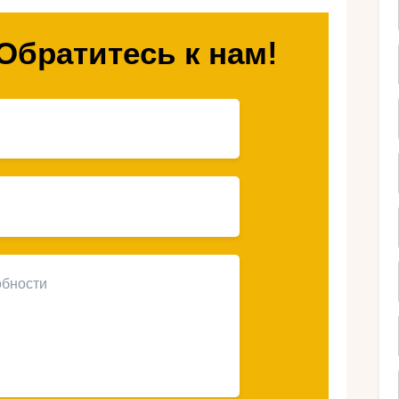
х горнолыжных приключений!
Обратитесь к нам!
рра — лучшее
орнолыжных
в со всего мира своими
ля зимних спортов. Это маленькое, но
ренеях предлагает огромный выбор
довлетворят потребности даже самых
. Андорра славится своими