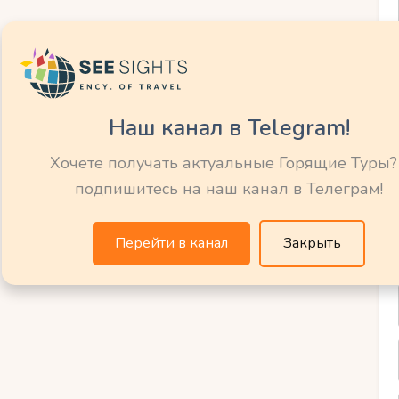
рекрасную
кружающие
Наш канал в Telegram!
Хочете получать актуальные Горящие Туры?
подпишитесь на наш канал в Телеграм!
возможность исследовать великолепную
Перейти в канал
Закрыть
о место, где вы сможете насладиться
х снегом, и живописными долинами.
захватывающие пешие прогулки по горам,
потрясающими видами.
рекрасными озерами и реками, которые