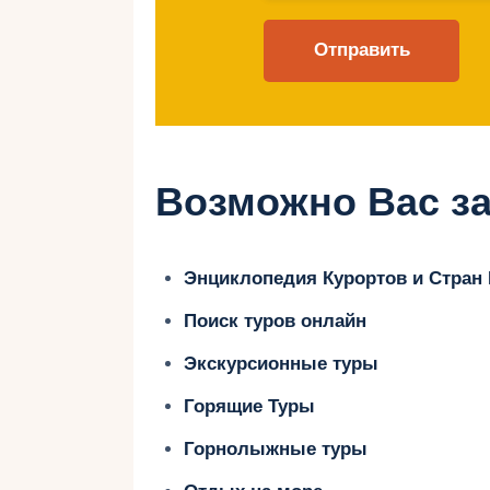
разнообразными трассами, которые
опытных лыжников.
Благодаря своему географическо
отличными снежными условиями и
что делает ее идеальным местом 
Андорра предлагает много возмо
Возможно Вас за
трасс — от походов в горы до спа
незабываемый горнолыжный отды
Энциклопедия Курортов и Стран
Поиск туров онлайн
Великолепны
Экскурсионные туры
Горящие Туры
курорты Анд
Горнолыжные туры