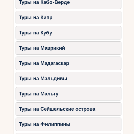
Туры на Кабо-Верде
возможностей для зимнего отдыха.
Здесь можно посетить древние замки,
Туры на Кипр
познакомиться с богатой историей страны или
насладиться местной кухней. Горнолыжные
Туры на Кубу
курорты Польши — это уникальное сочетание
природы и культуры, которое оставит яркие
Туры на Маврикий
впечатления у каждого путешественника.
Отправляйтесь в это захватывающее
Туры на Мадагаскар
приключение и откройте для себя все прелести,
которые Польша может предложить. Что же
будет вашим следующим шагом?
Туры на Мальдивы
Туры на Мальту
Туры на Сейшельские острова
Туры на Филиппины