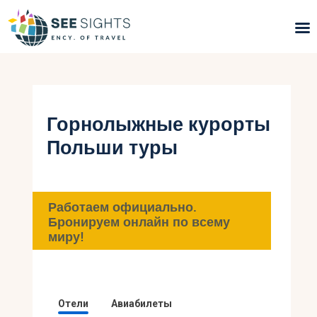
Поиск туров
Горящие туры
Горнолыжные курорты
Польши туры
Типы Туров
Страны
Работаем официально.
Инфо
Бронируем онлайн по всему
миру!
Блог
Контакты