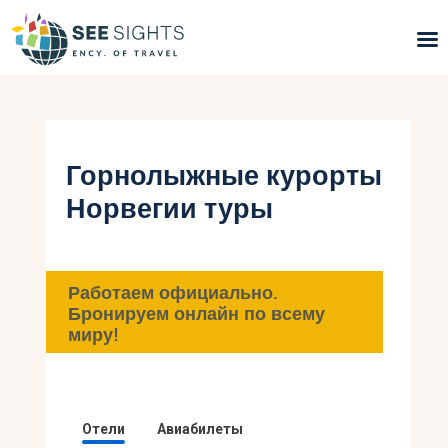
Поиск туров
Горящие туры
Горнолыжные курорты
Норвегии туры
Типы Туров
Страны
Работаем официально.
Инфо
Бронируем онлайн по всему
миру!
Блог
Контакты