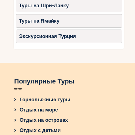
аутентичной культурой этой удивительной
Туры на Шри-Ланку
страны. Не забудьте упаковать свое
любопытство и желание открыть для себя
Туры на Ямайку
новые грани активного отдыха. Какие другие
страны мира могут предложить такое
Экскурсионная Турция
сочетание горнолыжных курортов,
гостеприимства и аутентичности?
Популярные Туры
Горнолыжные туры
Отдых на море
Отдых на островах
Отдых с детьми