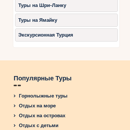
Туры на Шри-Ланку
время отдыха. И конечно же, не забудьте
отправиться на экскурсии, чтобы оживить свой
отдых новыми приключениями. Какой маршрут
Туры на Ямайку
выбрать? Это остается открытым вопросом для
вашего рассмотрения. Все, что остается – это
Экскурсионная Турция
планировать вашу семейную поездку в Кемере
и наслаждаться каждым моментом вместе с
близкими.
Популярные Туры
Горнолыжные туры
Отдых на море
Отдых на островах
Отдых с детьми