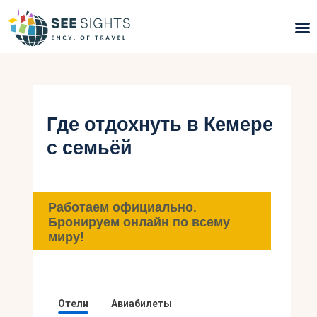
Поиск туров
Горящие туры
Где отдохнуть в Кемере
с семьёй
Типы Туров
Страны
Работаем официально.
Инфо
Бронируем онлайн по всему
миру!
Блог
Контакты